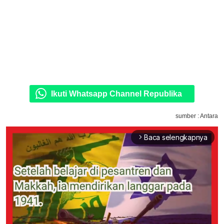
Ikuti Whatsapp Channel Republika
sumber : Antara
Baca selengkapnya
arrow_forward_ios