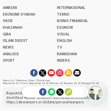
AMEERA
INTERNASIONAL
EKONOMI SYARIAH
TEKNO
SKOR
BISNIS FINANSIAL
KHAZANAH
ESGNOW
IQRA
VISUAL
ISLAM DIGEST
ENGLISH
NEWS
TV
ANALISIS
RAMADHAN
SPORT
INDEKS
About Us
|
Pedoman Siber
|
Disclaimer
Republika.id
|
Ihram.republika.co.id
|
Retizen.id
|
Rejabar.co.id
|
Rejogja.co.id
|
Republika telah diverifikasi oleh Dewan Pers
Sertifikat Nomor 1058/DP-Verifikasi/K/XII/2022
https://dewanpers.or.id/data/perusahaanpers
Ask me!