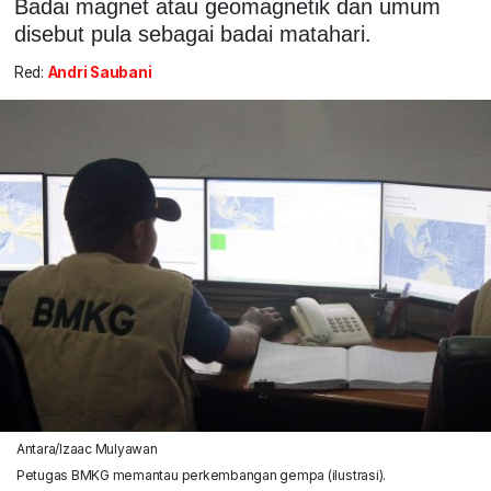
Badai magnet atau geomagnetik dan umum
disebut pula sebagai badai matahari.
Red:
Andri Saubani
Antara/Izaac Mulyawan
Petugas BMKG memantau perkembangan gempa (ilustrasi).