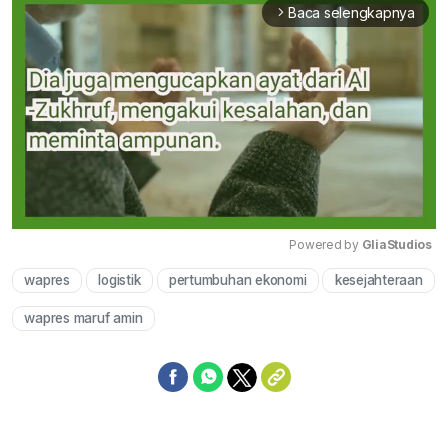
Baca selengkapnya
arrow_forward_ios
Powered by 
GliaStudios
wapres
logistik
pertumbuhan ekonomi
kesejahteraan
Mute
wapres maruf amin