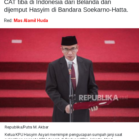
CAT tiba di Indonesia dari Belanda dan
dijemput Hasyim di Bandara Soekarno-Hatta.
Red:
Mas Alamil Huda
Republika/Putra M. Akbar
Ketua KPU Hasyim Asyari memimpin pengucapan sumpah janji saat