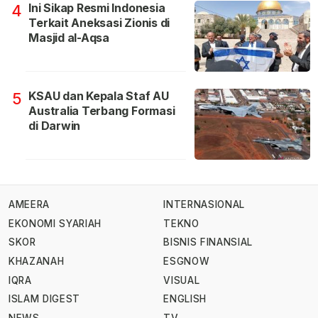
Ini Sikap Resmi Indonesia
4
Terkait Aneksasi Zionis di
Masjid al-Aqsa
KSAU dan Kepala Staf AU
5
Australia Terbang Formasi
di Darwin
AMEERA
INTERNASIONAL
EKONOMI SYARIAH
TEKNO
SKOR
BISNIS FINANSIAL
KHAZANAH
ESGNOW
IQRA
VISUAL
ISLAM DIGEST
ENGLISH