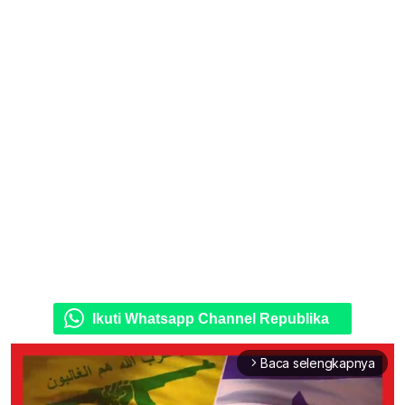
Ikuti Whatsapp Channel Republika
Baca selengkapnya
arrow_forward_ios