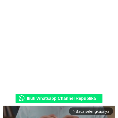
Ikuti Whatsapp Channel Republika
Baca selengkapnya
arrow_forward_ios