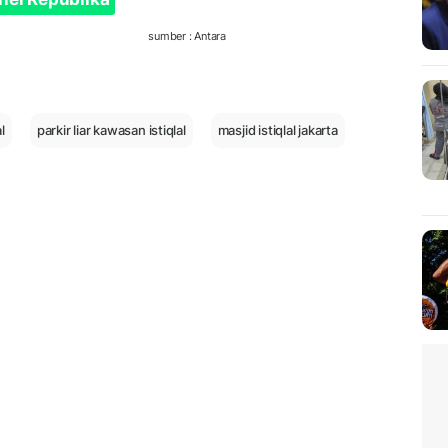
sumber : Antara
al
parkir liar kawasan istiqlal
masjid istiqlal jakarta