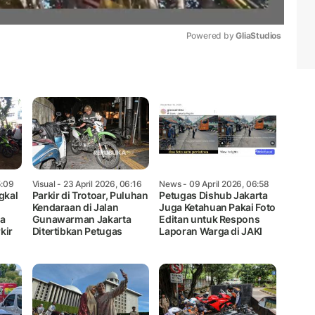
Powered by 
GliaStudios
Mute
5:09
Visual
- 23 April 2026, 06:16
News
- 09 April 2026, 06:58
gkal
Parkir di Trotoar, Puluhan
Petugas Dishub Jakarta
Kendaraan di Jalan
Juga Ketahuan Pakai Foto
la
Gunawarman Jakarta
Editan untuk Respons
kir
Ditertibkan Petugas
Laporan Warga di JAKI