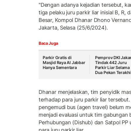
"Dengan adanya kejadian tersebut, ka
tiga pelaku juru parkir liar inisial B, 
Besar, Kompol Dhanar Dhono Vernandhi
Jakarta, Selasa (25/6/2024).
Baca Juga
Parkir Gratis di
Pemprov DKI Jaka
Masjid Raya Al Jabbar
Tindak 442 Juru
Hanya Sementara
Parkir Liar Selama
Dua Pekan Terakhi
Dhanar menjelaskan, tim penyidik mas
terhadap para juru parkir liar tersebu
pengemudi bus (agen travel) belum me
menjadi evaluasi untuk tim gabungan b
Perhubungan (Dishub) dan Satpol PP 
para juru parkir liar.