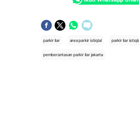
parkir liar
area parkir istiqlal
parkir liar istiql
pemberantasan parkir liar jakarta