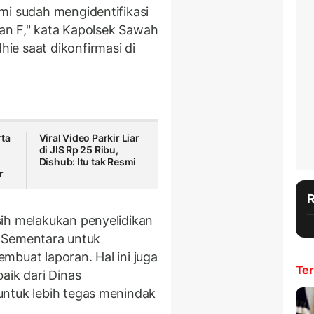
mi sudah mengidentifikasi
R, dan F," kata Kapolsek Sawah
e saat dikonfirmasi di
rta
Viral Video Parkir Liar
di JIS Rp 25 Ribu,
Dishub: Itu tak Resmi
r
ih melakukan penyelidikan
t. Sementara untuk
mbuat laporan. Hal ini juga
Ter
aik dari Dinas
untuk lebih tegas menindak