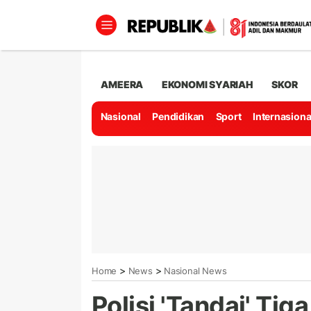
AMEERA
EKONOMI SYARIAH
SKOR
Nasional
Pendidikan
Sport
Internasiona
>
>
Home
News
Nasional News
Polisi 'Tandai' Tiga