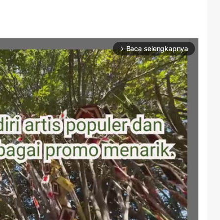
Baca selengkapnya
arrow_forward_ios