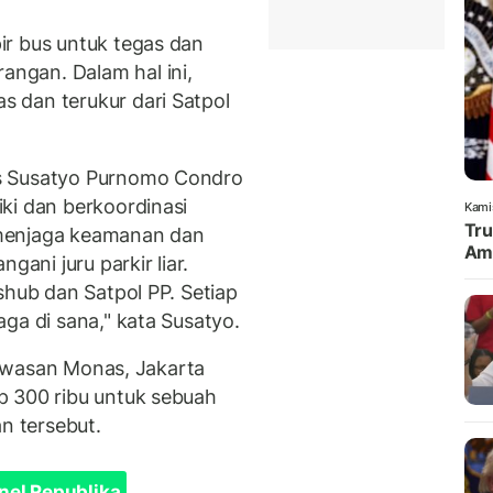
ir bus untuk tegas dan
ngan. Dalam hal ini,
 dan terukur dari Satpol
s Susatyo Purnomo Condro
ki dan berkoordinasi
Kami
Tru
menjaga keamanan dan
Amu
ni juru parkir liar.
shub dan Satpol PP. Setiap
ga di sana," kata Susatyo.
 kawasan Monas, Jakarta
p 300 ribu untuk sebuah
an tersebut.
nel Republika