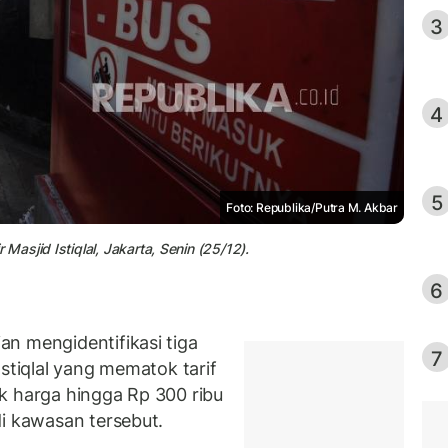
3
4
5
Foto: Republika/Putra M. Akbar
sjid Istiqlal, Jakarta, Senin (25/12).
6
n mengidentifikasi tiga
7
 Istiqlal yang mematok tarif
k harga hingga Rp 300 ribu
di kawasan tersebut.