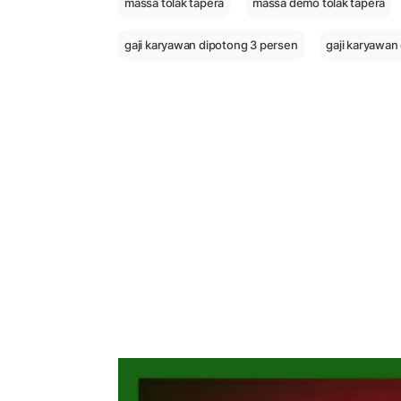
massa tolak tapera
massa demo tolak tapera
gaji karyawan dipotong 3 persen
gaji karyawan