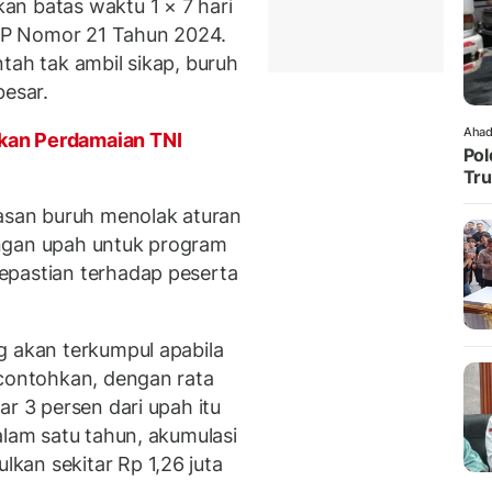
an batas waktu 1 × 7 hari
PP Nomor 21 Tahun 2024.
tah tak ambil sikap, buruh
besar.
Ahad
kan Perdamaian TNI
Pol
Tru
lasan buruh menolak aturan
ngan upah untuk program
epastian terhadap peserta
g akan terkumpul apabila
ncontohkan, dengan rata
ar 3 persen dari upah itu
alam satu tahun, akumulasi
kan sekitar Rp 1,26 juta