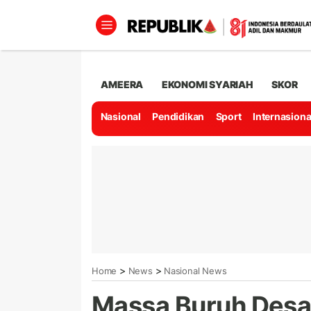
AMEERA
EKONOMI SYARIAH
SKOR
Nasional
Pendidikan
Sport
Internasiona
>
>
Home
News
Nasional News
Massa Buruh Desa