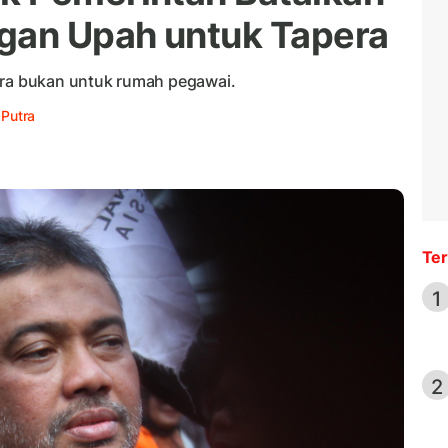
an Upah untuk Tapera
era bukan untuk rumah pegawai.
 Putra
Ter
1
2