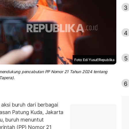
3
4
5
Foto: Edi Yusuf/Republika
si mendukung pencabutan PP Nomor 21 Tahun 2024 tentang
Tapera).
6
ksi buruh dari berbagai
wasan Patung Kuda, Jakarta
tu, buruh menuntut
rintah (PP) Nomor 21