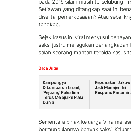
pada 2016 silam masih terselubung mi
Setiawan yang ditangkap saat ini be
disertai pemerkosaaan? Atau sebalikny
tangkap.
Sejak kasus ini viral menyusul penayan
saksi justru meragukan penangkapan 
salah seorang mantan terpida kasus t
Baca Juga
Kampungya
Keponakan Jokow
Dibombardir Israel,
Jadi Manajer, Ini
'Pejuang' Palestina
Respons Pertamin
Terus Melaju ke Piala
Dunia
Sementara pihak keluarga Vina mera
bermunculannya banyak saksi. Keluar