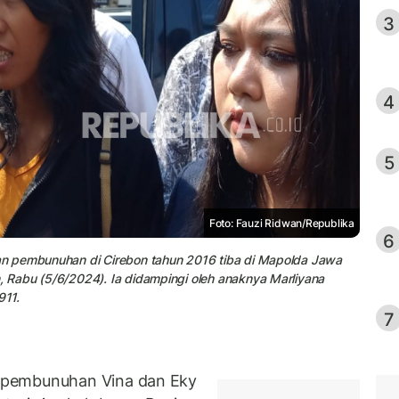
3
4
5
Foto: Fauzi Ridwan/Republika
6
n pembunuhan di Cirebon tahun 2016 tiba di Mapolda Jawa
 Rabu (5/6/2024). Ia didampingi oleh anaknya Marliyana
911.
7
 pembunuhan Vina dan Eky