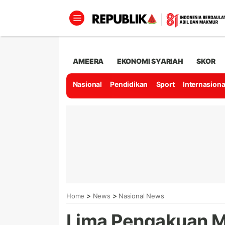
AMEERA
EKONOMI SYARIAH
SKOR
Nasional
Pendidikan
Sport
Internasiona
>
>
Home
News
Nasional News
Lima Pengakuan 