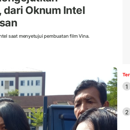
dari Oknum Intel
asan
tel saat menyetujui pembuatan film Vina.
Ter
1
2