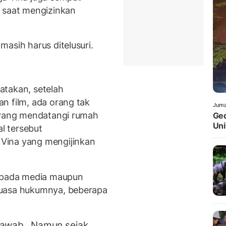
l saat mengizinkan
masih harus ditelusuri.
atakan, setelah
n film, ada orang tak
Juma
, yang mendatangi rumah
Ged
Uni
al tersebut
Vina yang mengijinkan
kepada media maupun
kuasa hukumnya, beberapa
rjawab.
Namun sejak