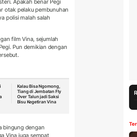
steri. Apakah benar Pegi
nar otak pelaku pembunuhan
a polisi malah salah
gan film Vina, sejumlah
Pegi. Pun demikian dengan
ersebut.
i
Kalau Bisa Ngomong,
Tiang di Jembatan Fly
a
Over Talun jadi Saksi
Bisu Kegetiran Vina
Ter
sa bingung dengan
ga Vina juga sempat