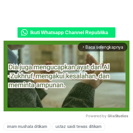
Ikuti Whatsapp Channel Republika
Baca selengkapnya
arrow_forward_ios
Powered by 
GliaStudios
imam mushala ditikam
ustaz saidi tewas ditikam
Mute