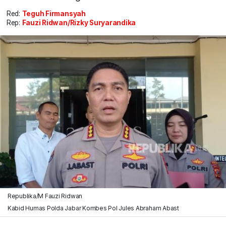
Red:
Teguh Firmansyah
Rep:
Fauzi Ridwan/Rizky Suryarandika
Republika/M Fauzi Ridwan
Kabid Humas Polda Jabar Kombes Pol Jules Abraham Abast