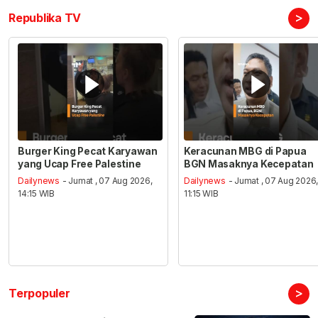
>
Republika TV
Burger King Pecat Karyawan
Keracunan MBG di Papua
yang Ucap Free Palestine
BGN Masaknya Kecepatan
Dailynews
- Jumat , 07 Aug 2026,
Dailynews
- Jumat , 07 Aug 2026
14:15 WIB
11:15 WIB
>
Terpopuler