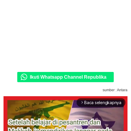
Ikuti Whatsapp Channel Republika
sumber : Antara
Baca selengkapnya
arrow_forward_ios