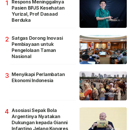
Respons Meninggalnya
1
Pasien BPJS Kesehatan
Yurizal, Prof Dasaad
Berduka
Satgas Dorong Inovasi
2
Pembiayaan untuk
Pengelolaan Taman
Nasional
Menyikapi Perlambatan
3
Ekonomi Indonesia
Asosiasi Sepak Bola
4
Argentinya Nyatakan
Dukungan kepada Gianni
Infantino Jelang Kongres