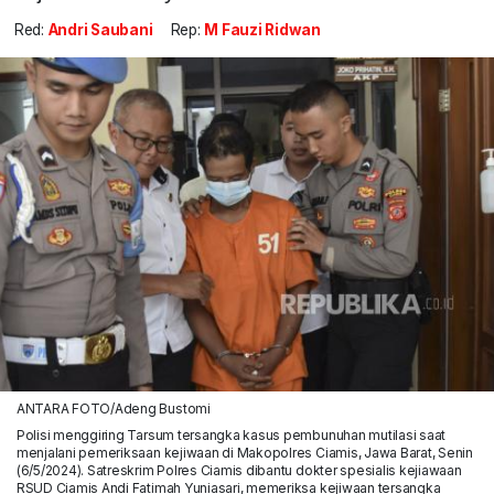
Red:
Andri Saubani
Rep:
M Fauzi Ridwan
ANTARA FOTO/Adeng Bustomi
Polisi menggiring Tarsum tersangka kasus pembunuhan mutilasi saat
menjalani pemeriksaan kejiwaan di Makopolres Ciamis, Jawa Barat, Senin
(6/5/2024). Satreskrim Polres Ciamis dibantu dokter spesialis kejiawaan
RSUD Ciamis Andi Fatimah Yuniasari, memeriksa kejiwaan tersangka