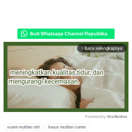
Ikuti Whatsapp Channel Republika
Baca selengkapnya
arrow_forward_ios
Powered by 
GliaStudios
suami mutilasi istri
kasus mutilasi ciamis
Mute