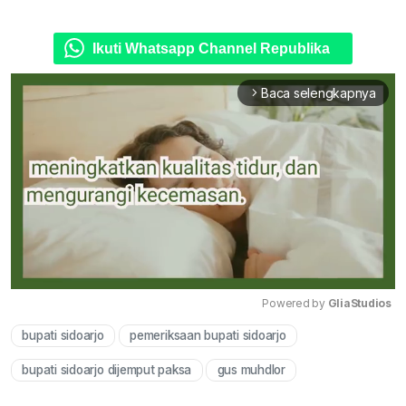
Ikuti Whatsapp Channel Republika
Baca selengkapnya
arrow_forward_ios
Powered by 
GliaStudios
bupati sidoarjo
pemeriksaan bupati sidoarjo
Mute
bupati sidoarjo dijemput paksa
gus muhdlor