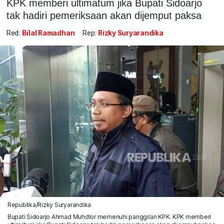
KPK memberi ultimatum jika Bupati Sidoarjo
tak hadiri pemeriksaan akan dijemput paksa
Red:
Bilal Ramadhan
Rep:
Rizky Suryarandika
Republika/Rizky Suryarandika
Bupati Sidoarjo Ahmad Muhdlor memenuhi panggilan KPK. KPK memberi