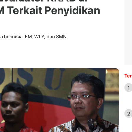
 Terkait Penyidikan
a berinisial EM, WLY, dan SMN.
Ter
1
2