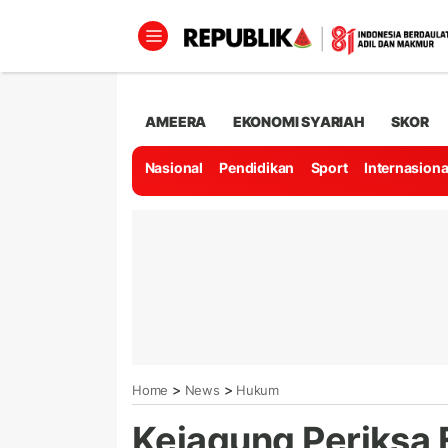
AMEERA
EKONOMI SYARIAH
SKOR
Nasional
Pendidikan
Sport
Internasiona
>
>
Home
News
Hukum
Kejagung Periksa 