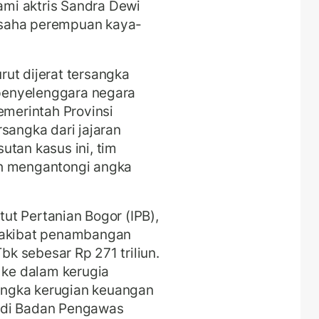
mi aktris Sandra Dewi
usaha perempuan kaya-
ut dijerat tersangka
a penyelenggara negara
emerintah Provinsi
sangka dari jajaran
utan kasus ini, tim
ah mengantongi angka
itut Pertanian Bogor (IPB),
s akibat penambangan
Tbk sebesar Rp 271 triliun.
 ke dalam kerugia
ngka kerugian keuangan
 di Badan Pengawas