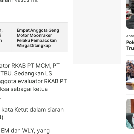
n,
Empat Anggota Geng
i
Motor Moonraker
Ahad
ih
Pelaku Pembacokan
Pol
Warga Ditangkap
Tru
uator RKAB PT MCM, PT
T TBU. Sedangkan LS
anggota evaluator RKAB PT
ksa sebagai ketua
.
” kata Ketut dalam siaran
).
h EM dan WLY, yang