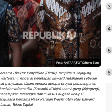
3
4
5
Foto: ANTARA FOTO/Reno Esnir
6
ersama Direktur Penyidikan (Dirdik) Jampidsus Kejagung
a wartawan mengenai penetapan Edward Hutahaean sebagai
ahat penyuapan dalam perkara korupsi proyek pembangunan
asi dan Informatika (Kominfo) di Kejaksaan Agung (Kejagung),
 menetapkan tersangka dalam kasus dugaan korupsi
engusaha bernama Naek Parulian Washington alias Edward
Laman Tekno Digital.