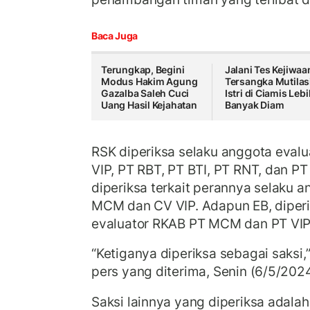
Baca Juga
Terungkap, Begini
Jalani Tes Kejiwaa
Modus Hakim Agung
Tersangka Mutilas
Gazalba Saleh Cuci
Istri di Ciamis Leb
Uang Hasil Kejahatan
Banyak Diam
RSK diperiksa selaku anggota eval
VIP, PT RBT, PT BTI, PT RNT, dan P
diperiksa terkait perannya selaku 
MCM dan CV VIP. Adapun EB, diperi
evaluator RKAB PT MCM dan PT VIP
“Ketiganya diperiksa sebagai saksi,
pers yang diterima, Senin (6/5/2024
Saksi lainnya yang diperiksa adala