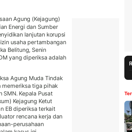
saan Agung (Kejagung)
rian Energi dan Sumber
yidikan lanjutan korupsi
i izin usaha pertambangan
ka Belitung, Senin
DM yang diperiksa adalah
Jaksa Agung Muda Tindak
a memeriksa tiga pihak
an SMN.
Kepala Pusat
Ter
um) Kejagung Ketut
 EB diperiksa terkait
uator rencana kerja dan
ahaan-perusahaan
lam kasus ini.