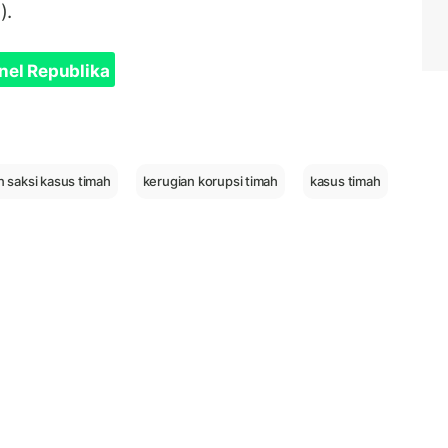
).
nel Republika
 saksi kasus timah
kerugian korupsi timah
kasus timah