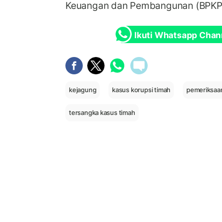
Keuangan dan Pembangunan (BPKP
Ikuti Whatsapp Chan
kejagung
kasus korupsi timah
pemeriksaan
tersangka kasus timah