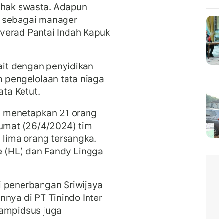
pihak swasta. Adapun
a sebagai manager
verad Pantai Indah Kapuk
kait dengan penyidikan
m pengelolaan tata niaga
ata Ketut.
ah menetapkan 21 orang
Jumat (26/4/2024) tim
ima orang tersangka.
e (HL) dan Fandy Lingga
i penerbangan Sriwijaya
rannya di PT Tinindo Inter
Jampidsus juga