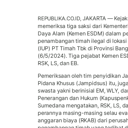
JAKARTA — Kejak
REPUBLIKA.CO.ID,
memeriksa tiga saksi dari Kemente
Daya Alam (Kemen ESDM) dalam pen
penambangan timah ilegal di lokas
(IUP) PT Timah Tbk di Provinsi Bang
(6/5/2024). Tiga pejabat Kemen ES
RSK, LS, dan EB.
Pemeriksaan oleh tim penyidikan 
Pidana Khusus (Jampidsus) itu, jug
swasta yakni berinisial EM, WLY, d
Penerangan dan Hukum (Kapuspenk
Sumedana mengatakan, RSK, LS, dan
perannya masing-masing selau eval
anggaran biaya (RKAB) dari perus
penambangan timah yang terlibat da