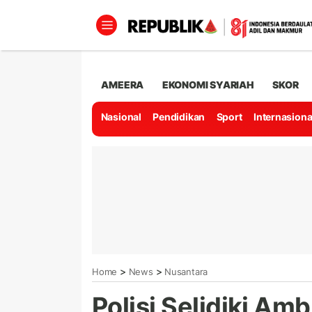
AMEERA
EKONOMI SYARIAH
SKOR
Nasional
Pendidikan
Sport
Internasiona
>
>
Home
News
Nusantara
Polisi Selidiki Am