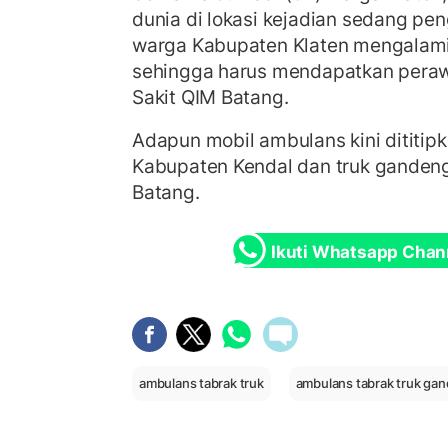
dunia di lokasi kejadian sedang pen
warga Kabupaten Klaten mengalami 
sehingga harus mendapatkan pera
Sakit QIM Batang.
Adapun mobil ambulans kini dititipka
Kabupaten Kendal dan truk ganden
Batang.
Ikuti Whatsapp Chan
ambulans tabrak truk
ambulans tabrak truk ga