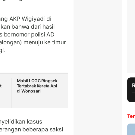
tang AKP Wigiyadi di
kan bahwa dari hasil
s bernomor polisi AD
kalongan) menuju ke timur
i.
Mobil LCGC Ringsek
t
Tertabrak Kereta Api
di Wonosari
Ter
nyelidikan kasus
erangan beberapa saksi