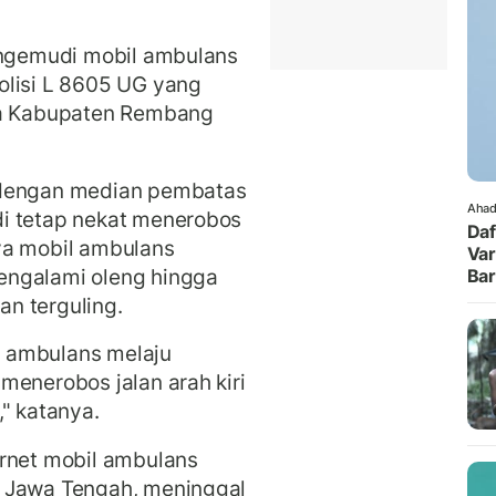
pengemudi mobil ambulans
olisi L 8605 UG yang
rga Kabupaten Rembang
 dengan median pembatas
Ahad
i tetap nekat menerobos
Daf
rnya mobil ambulans
Var
engalami oleng hingga
Ba
n terguling.
 ambulans melaju
menerobos jalan arah kiri
" katanya.
ernet mobil ambulans
, Jawa Tengah, meninggal