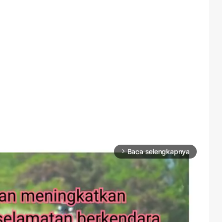
Baca selengkapnya
arrow_forward_ios