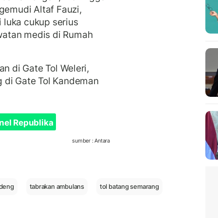
gemudi Altaf Fauzi,
luka cukup serius
watan medis di Rumah
n di Gate Tol Weleri,
g di Gate Tol Kandeman
nel Republika
sumber : Antara
ndeng
tabrakan ambulans
tol batang semarang