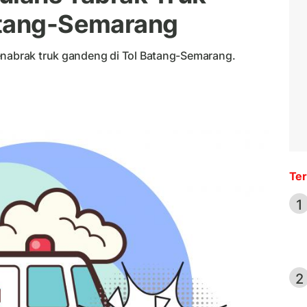
atang-Semarang
enabrak truk gandeng di Tol Batang-Semarang.
Ter
1
2