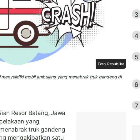
3
4
5
Foto: Republika
si menyelidiki mobil ambulans yang menabrak truk gandeng di
6
7
sian Resor Batang, Jawa
ecelakaan yang
 menabrak truk gandeng
ng mengakibatkan satu