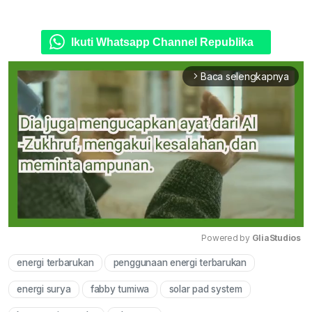
Ikuti Whatsapp Channel Republika
Baca selengkapnya
arrow_forward_ios
Powered by 
GliaStudios
energi terbarukan
penggunaan energi terbarukan
Mute
energi surya
fabby tumiwa
solar pad system