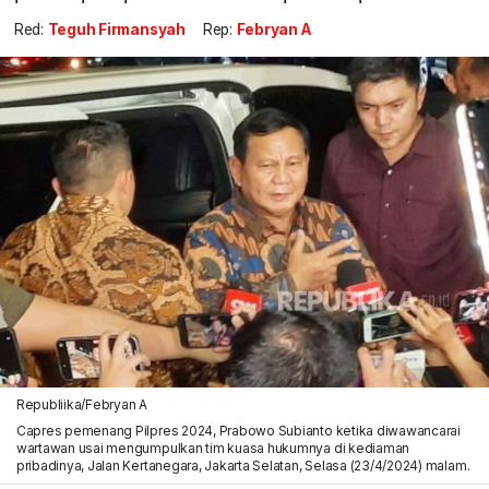
Red:
Teguh Firmansyah
Rep:
Febryan A
Republiika/Febryan A
Capres pemenang Pilpres 2024, Prabowo Subianto ketika diwawancarai
wartawan usai mengumpulkan tim kuasa hukumnya di kediaman
pribadinya, Jalan Kertanegara, Jakarta Selatan, Selasa (23/4/2024) malam.