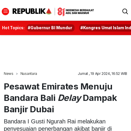
Hot Topics:
#Gubernur BI Mundur
#Kongres Umat Islam In
News
Nusantara
Jumat , 19 Apr 2024, 16:52 WIB
Pesawat Emirates Menuju
Bandara Bali
Delay
Dampak
Banjir Dubai
Bandara I Gusti Ngurah Rai melakukan
penyesuaian penerbangan akibat banjir di