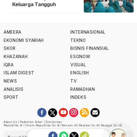
Keluarga Tangguh
AMEERA
INTERNASIONAL
EKONOMI SYARIAH
TEKNO
SKOR
BISNIS FINANSIAL
KHAZANAH
ESGNOW
IQRA
VISUAL
ISLAM DIGEST
ENGLISH
NEWS
TV
ANALISIS
RAMADHAN
SPORT
INDEKS
About Us
|
Pedoman Siber
|
Disclaimer
Republika.id
|
Ihram.republika.co.id
|
Retizen.id
|
Rejabar.co.id
|
Rejogja.co.id
|