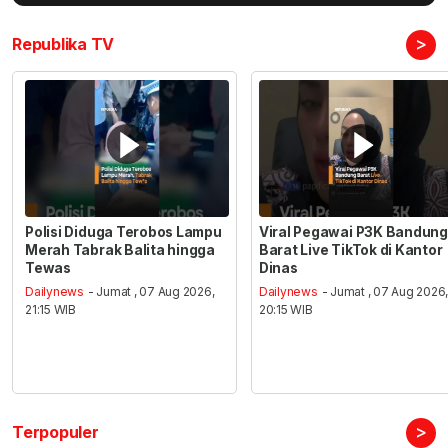
>
Republika TV
Polisi Diduga Terobos Lampu
Viral Pegawai P3K Bandung
Merah Tabrak Balita hingga
Barat Live TikTok di Kantor
Tewas
Dinas
Dailynews
- Jumat , 07 Aug 2026,
Dailynews
- Jumat , 07 Aug 2026
21:15 WIB
20:15 WIB
>
Terpopuler