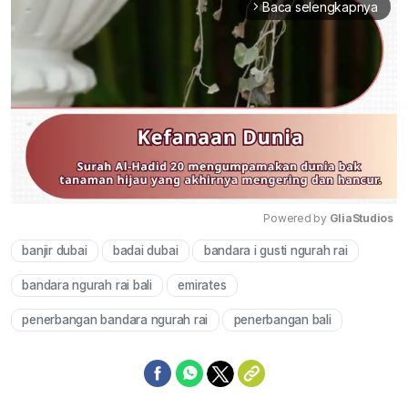
Baca selengkapnya
arrow_forward_ios
Powered by 
GliaStudios
banjir dubai
badai dubai
bandara i gusti ngurah rai
Mute
bandara ngurah rai bali
emirates
penerbangan bandara ngurah rai
penerbangan bali