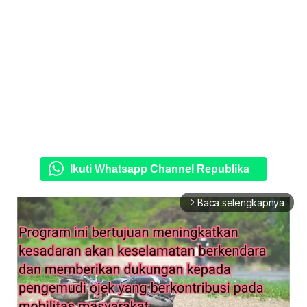
Ikuti Whatsapp Channel Republika
Baca selengkapnya
arrow_forward_ios