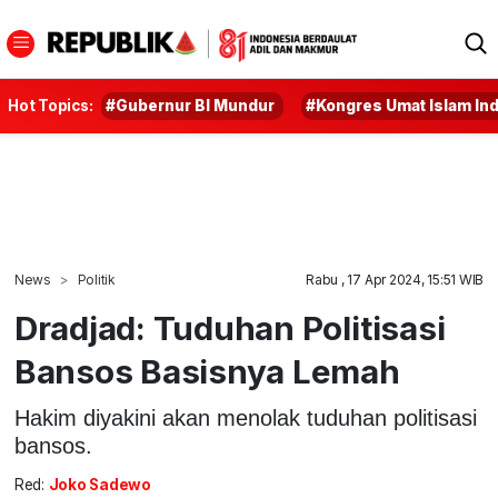
Hot Topics:
#Gubernur BI Mundur
#Kongres Umat Islam In
News
Politik
Rabu , 17 Apr 2024, 15:51 WIB
Dradjad: Tuduhan Politisasi
Bansos Basisnya Lemah
Hakim diyakini akan menolak tuduhan politisasi
bansos.
Red:
Joko Sadewo