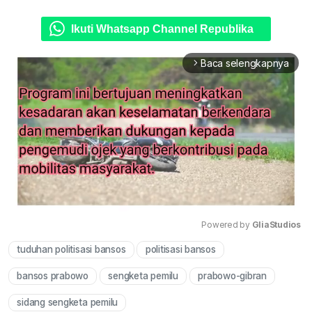
Ikuti Whatsapp Channel Republika
Baca selengkapnya
arrow_forward_ios
Powered by 
GliaStudios
tuduhan politisasi bansos
politisasi bansos
Mute
bansos prabowo
sengketa pemilu
prabowo-gibran
sidang sengketa pemilu