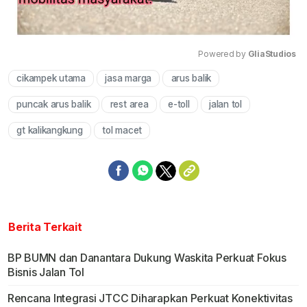
Powered by 
GliaStudios
cikampek utama
jasa marga
arus balik
Mute
puncak arus balik
rest area
e-toll
jalan tol
gt kalikangkung
tol macet
Berita Terkait
BP BUMN dan Danantara Dukung Waskita Perkuat Fokus
Bisnis Jalan Tol
Rencana Integrasi JTCC Diharapkan Perkuat Konektivitas