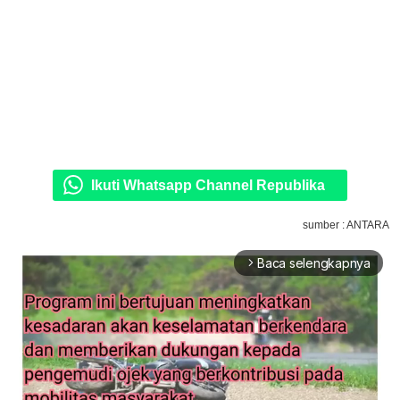
Ikuti Whatsapp Channel Republika
sumber : ANTARA
Baca selengkapnya
arrow_forward_ios