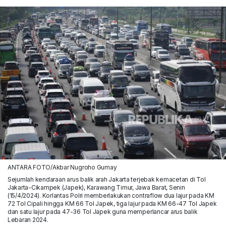
ANTARA FOTO/Akbar Nugroho Gumay
Sejumlah kendaraan arus balik arah Jakarta terjebak kemacetan di Tol
Jakarta-Cikampek (Japek), Karawang Timur, Jawa Barat, Senin
(15/4/2024). Korlantas Polri memberlakukan contraflow dua lajur pada KM
72 Tol Cipali hingga KM 66 Tol Japek, tiga lajur pada KM 66-47 Tol Japek
dan satu lajur pada 47-36 Tol Japek guna memperlancar arus balik
Lebaran 2024.