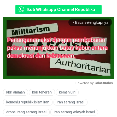
Ikuti Whatsapp Channel Republika
Baca selengkapnya
arrow_forward_ios
Powered by 
GliaStudios
kbri amman
kbri teheran
kemenlu ri
Mute
kemenlu republik islam iran
iran serang israel
drone irang serang israel
iran serang wilayah israel