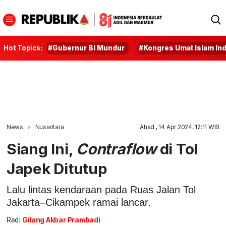
Hot Topics:
#Gubernur BI Mundur
#Kongres Umat Islam In
News
Nusantara
Ahad , 14 Apr 2024, 12:11 WIB
Siang Ini,
Contraflow
di Tol
Japek Ditutup
Lalu lintas kendaraan pada Ruas Jalan Tol
Jakarta–Cikampek ramai lancar.
Red:
Gilang Akbar Prambadi