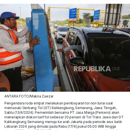
ANTARA FOTO/Makna Zaezar
Pengendara roda empat melakukan pembayaran tol non tunai saat
memasuki Gerbang Tol (GT) Kalikangkung, Semarang, Jawa Tengah,
Sabtu (13/4/2024). Pemerintah bersama PT Jasa Marga (Persero) akan
menerapkan diskon tarif tol sebesar 20 persen di Tol Trans Jawa dari GT
Kalikangkung Semarang menuju ke arah Jakarta pada periode arus balik
Lebaran 2024 yang dimulai pada Rabu (17/4) pukul 05.00 WIB hingga