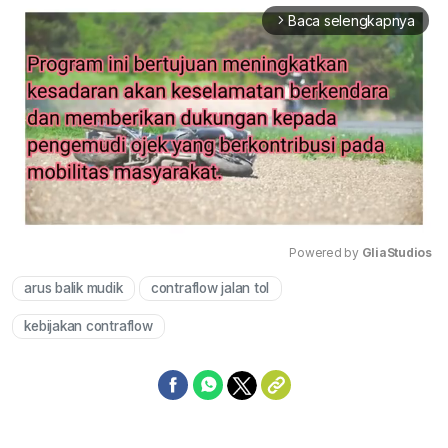
Baca selengkapnya
arrow_forward_ios
Powered by 
GliaStudios
arus balik mudik
contraflow jalan tol
Mute
kebijakan contraflow