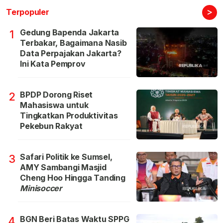
>
Terpopuler
Gedung Bapenda Jakarta
1
Terbakar, Bagaimana Nasib
Data Perpajakan Jakarta?
Ini Kata Pemprov
BPDP Dorong Riset
2
Mahasiswa untuk
Tingkatkan Produktivitas
Pekebun Rakyat
Safari Politik ke Sumsel,
3
AMY Sambangi Masjid
Cheng Hoo Hingga Tanding
Minisoccer
BGN Beri Batas Waktu SPPG
4