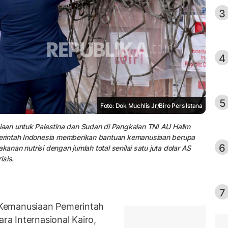
3
4
5
Foto: Dok Muchlis Jr/Biro Pers Istana
aan untuk Palestina dan Sudan di Pangkalan TNI AU Halim
erintah Indonesia memberikan bantuan kemanusiaan berupa
6
kanan nutrisi dengan jumlah total senilai satu juta dolar AS
isis.
7
Kemanusiaan Pemerintah
ara Internasional Kairo,