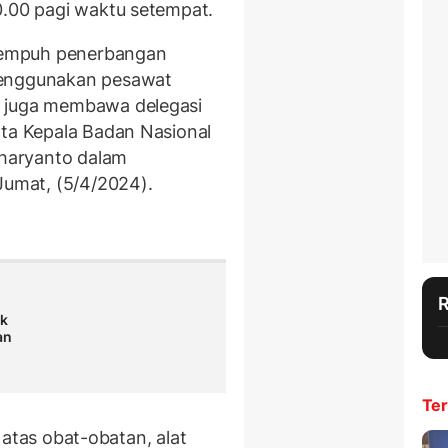
0.00 pagi waktu setempat.
enempuh penerbangan
menggunakan pesawat
g juga membawa delegasi
ata Kepala Badan Nasional
haryanto dalam
Jumat, (5/4/2024).
uk
an
Ter
ri atas obat-obatan, alat