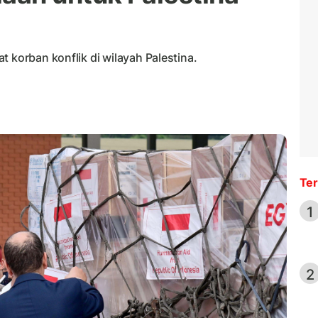
 korban konflik di wilayah Palestina.
Ter
1
2