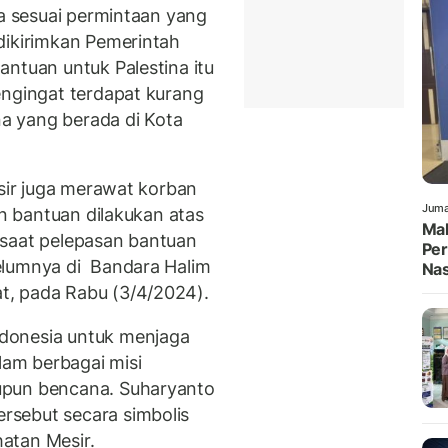
ya sesuai permintaan yang
dikirimkan Pemerintah
antuan untuk Palestina itu
engingat terdapat kurang
na yang berada di Kota
esir juga merawat korban
Juma
an bantuan dilakukan atas
Mah
 saat pelepasan bantuan
Per
elumnya di Bandara Halim
Nas
t, pada Rabu (3/4/2024).
donesia untuk menjaga
alam berbagai misi
upun bencana. Suharyanto
sebut secara simbolis
atan Mesir.