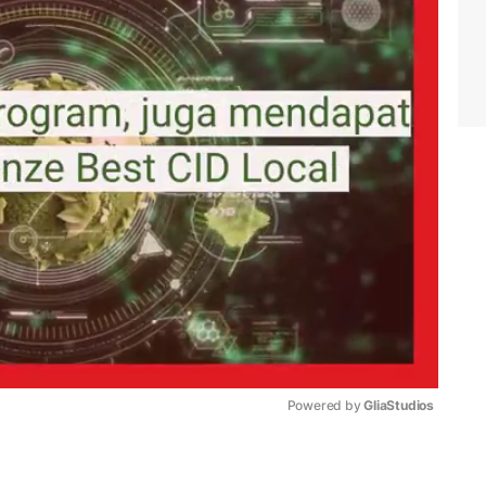
Powered by 
GliaStudios
Mute