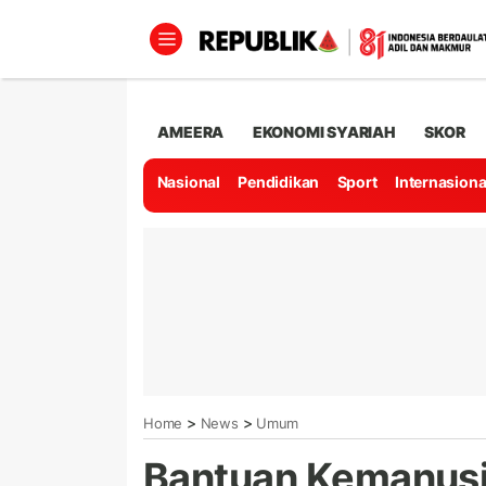
AMEERA
EKONOMI SYARIAH
SKOR
Nasional
Pendidikan
Sport
Internasiona
>
>
Home
News
Umum
Bantuan Kemanusi