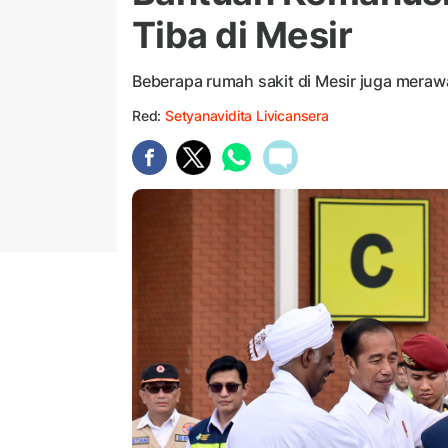
Tiba di Mesir
Beberapa rumah sakit di Mesir juga merawat
Red:
Setyanavidita Livicansera