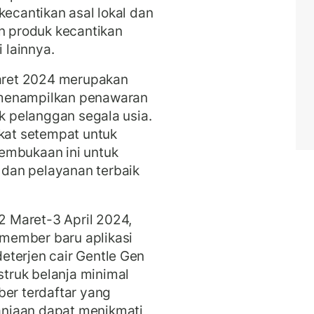
kecantikan asal lokal dan
an produk kecantikan
i lainnya.
ret 2024 merupakan
 menampilkan penawaran
uk pelanggan segala usia.
at setempat untuk
embukaan ini untuk
dan pelayanan terbaik
 Maret-3 April 2024,
member baru aplikasi
eterjen cair Gentle Gen
truk belanja minimal
ber terdaftar yang
njaan dapat menikmati