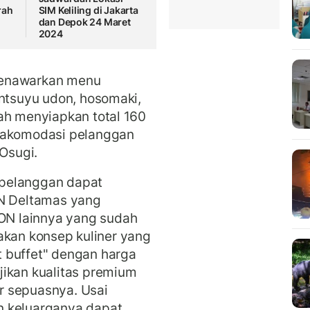
rah
SIM Keliling di Jakarta
dan Depok 24 Maret
2024
menawarkan menu
entsuyu udon, hosomaki,
ah menyiapkan total 160
ngakomodasi pelanggan
 Osugi.
, pelanggan dapat
ON Deltamas yang
N lainnya yang sudah
upakan konsep kuliner yang
 buffet" dengan harga
jikan kualitas premium
r sepuasnya. Usai
n keluarganya dapat