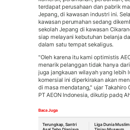
terdapat perusahaan dan pabrik m
Jepang, di kawasan industri ini. Sela
kawasan perumahan sedang dikemb
sekolah Jepang di kawasan Cikara
siap melayani kebutuhan belanja da
dalam satu tempat sekaligus.
"Oleh karena itu kami optimistis A
menarik pelanggan tidak hanya dari 
juga jangkauan wilayah yang lebih 
komersial ini diperkirakan akan men
di masa mendatang," ujar Takahiro O
PT AEON Indonesia, dikutip padq A
Baca Juga
Terungkap, Santri
Liga Dunia Muslim
Asal Tebo Dianiaya
Tinjau Museum