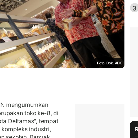
3
Foto: Dok. ADC
ON mengumumkan
rupakan toko ke-8, di
ota Deltamas", tempat
kompleks industri,
an sekolah. Banyak