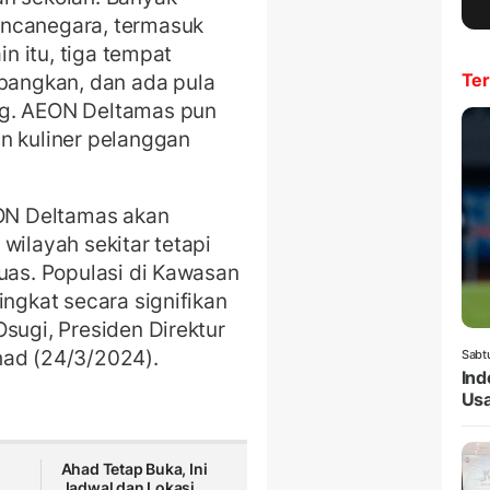
ancanegara, termasuk
in itu, tiga tempat
Ter
angkan, dan ada pula
ng. AEON Deltamas pun
n kuliner pelanggan
EON Deltamas akan
wilayah sekitar tetapi
luas. Populasi di Kawasan
ingkat secara signifikan
sugi, Presiden Direktur
had (24/3/2024).
Sabt
Ind
Usa
Ahad Tetap Buka, Ini
Jadwal dan Lokasi