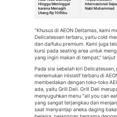
Hingga Meninggal
Internasional Seja
karena Menagih
Nabi Muhammad
Utang Rp 10 Ribu
"Khusus di AEON Deltamas, kami 
Delicatessen terbaru, yaitu cold m
dan daifuku premium. Kami juga tel
kursi pada seating area untuk me
yang ingin makan di tempat," lanjut
Pada sisi sebelah kiri Delicatessen
menemukan inisiatif terbaru di AE
membedakan dengan toko-toko AEO
ada, yaitu Grill Deli. Grill Deli mer
menyuguhkan menu "all you can eat
yang sangat terjangkau dan menjan
saat menyantap aneka daging baka
belanja, pelanggan bersama denga