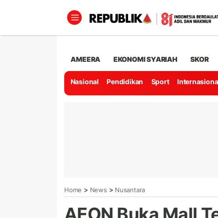
AMEERA
EKONOMI SYARIAH
SKOR
Nasional
Pendidikan
Sport
Internasiona
>
>
Home
News
Nusantara
AEON Buka Mall T