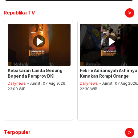
>
Republika TV
Kebakaran Landa Gedung
Febrie Adriansyah Akhirnya
Bapenda Pemprov DKI
Kenakan Rompi Orange
Dailynews
- Jumat , 07 Aug 2026,
Dailynews
- Jumat , 07 Aug 2026
23:00 WIB
22:30 WIB
>
Terpopuler