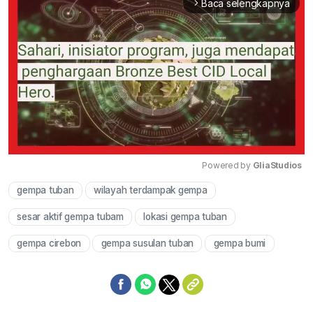
Baca selengkapnya
arrow_forward_ios
Powered by 
GliaStudios
gempa tuban
wilayah terdampak gempa
Mute
sesar aktif gempa tubam
lokasi gempa tuban
gempa cirebon
gempa susulan tuban
gempa bumi