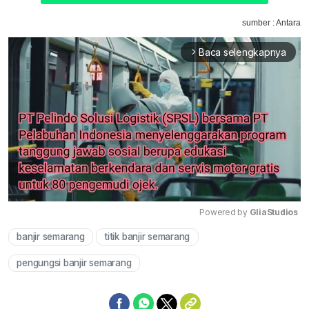
sumber : Antara
Baca selengkapnya
arrow_forward_ios
Powered by 
GliaStudios
banjir semarang
titik banjir semarang
Mute
pengungsi banjir semarang