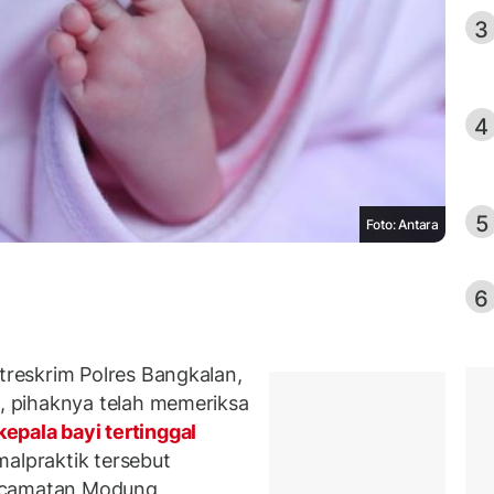
3
4
5
Foto: Antara
6
reskrim Polres Bangkalan,
 pihaknya telah memeriksa
kepala bayi tertinggal
malpraktik tersebut
ecamatan Modung,