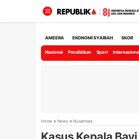
AMEERA
EKONOMI SYARIAH
SKOR
Nasional
Pendidikan
Sport
Internasiona
>
>
Home
News
Nusantara
Kasus Kepala Bayi