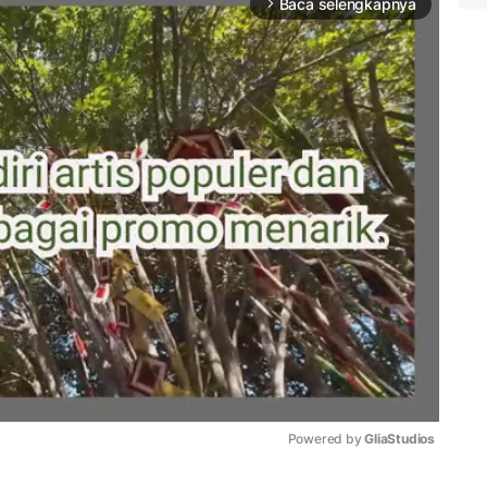
Baca selengkapnya
arrow_forward_ios
Powered by 
GliaStudios