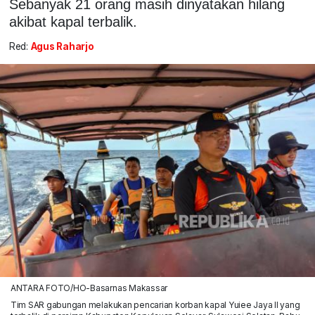
Sebanyak 21 orang masih dinyatakan hilang
akibat kapal terbalik.
Red:
Agus Raharjo
ANTARA FOTO/HO-Basarnas Makassar
Tim SAR gabungan melakukan pencarian korban kapal Yuiee Jaya II yang