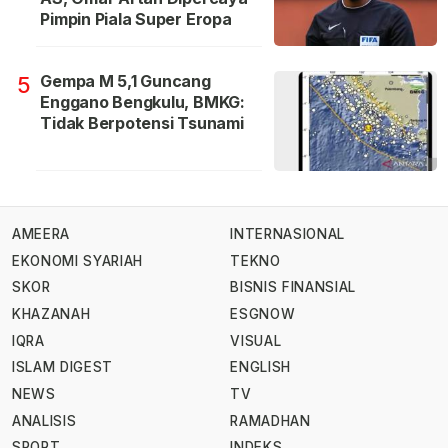
Pimpin Piala Super Eropa
Gempa M 5,1 Guncang
5
Enggano Bengkulu, BMKG:
Tidak Berpotensi Tsunami
AMEERA
INTERNASIONAL
EKONOMI SYARIAH
TEKNO
SKOR
BISNIS FINANSIAL
KHAZANAH
ESGNOW
IQRA
VISUAL
ISLAM DIGEST
ENGLISH
NEWS
TV
ANALISIS
RAMADHAN
SPORT
INDEKS