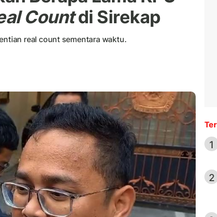
eal Count
di Sirekap
tian real count sementara waktu.
Ter
1
2