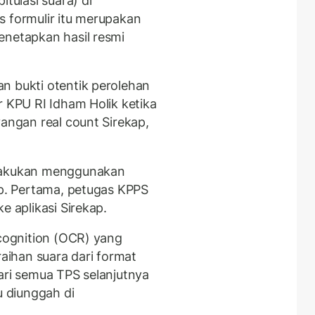
itulasi suara) di
is formulir itu merupakan
enetapkan hasil resmi
n bukti otentik perolehan
r KPU RI Idham Holik ketika
yangan real count Sirekap,
ilakukan menggunakan
ap. Pertama, petugas KPPS
e aplikasi Sirekap.
ecognition (OCR) yang
raihan suara dari format
ari semua TPS selanjutnya
u diunggah di