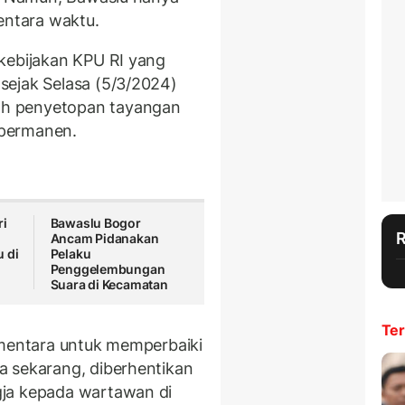
ntara waktu.
kebijakan KPU RI yang
sejak Selasa (5/3/2024)
h penyetopan tayangan
u permanen.
ri
Bawaslu Bogor
Ancam Pidanakan
 di
Pelaku
Penggelembungan
Suara di Kecamatan
Ter
ementara untuk memperbaiki
a sekarang, diberhentikan
gja kepada wartawan di