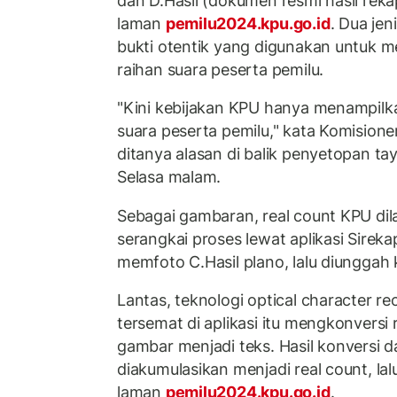
dan D.Hasil (dokumen resmi hasil rekap
laman
pemilu2024.kpu.go.id
. Dua jen
bukti otentik yang digunakan untuk m
raihan suara peserta pemilu.
"Kini kebijakan KPU hanya menampilka
suara peserta pemilu," kata Komisione
ditanya alasan di balik penyetopan ta
Selasa malam.
Sebagai gambaran, real count KPU d
serangkai proses lewat aplikasi Sirek
memfoto C.Hasil plano, lalu diunggah k
Lantas, teknologi optical character r
tersemat di aplikasi itu mengkonversi 
gambar menjadi teks. Hasil konversi d
diakumulasikan menjadi real count, lal
laman
pemilu2024.kpu.go.id
.