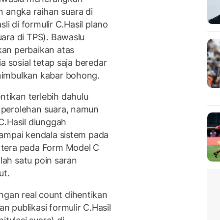
angka raihan suara di
li di formulir C.Hasil plano
ara di TPS). Bawaslu
an perbaikan atas
a sosial tetap saja beredar
nimbulkan kabar bohong.
ikan terlebih dahulu
 perolehan suara, namun
C.Hasil diunggah
sampai kendala sistem pada
rtera pada Form Model C
alah satu poin saran
ut.
an real count dihentikan
 publikasi formulir C.Hasil