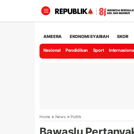
AMEERA
EKONOMI SYARIAH
SKOR
Nasional
Pendidikan
Sport
Internasiona
>
>
Home
News
Politik
Bawaslu Pertanya