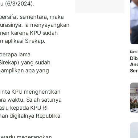
bu (6/3/2024).
bersifat sementara, maka
urasinya. Ia menyayangkan
anen karena KPU sudah
aplikasi Sirekap.
Kami
 berapa lama
Dib
Sirekap) yang sudah
Anc
enampilkan apa yang
Ser
eminta KPU menghentikan
ra waktu. Salah satunya
aslu kepada KPU RI
nan digitalnya Republika
 Bawaslu menerangkan