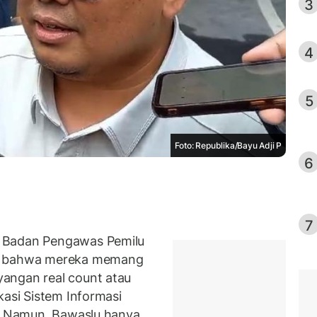
3
4
5
Foto: Republika/Bayu Adji P
6
7
 Badan Pengawas Pemilu
ui bahwa mereka memang
angan real count atau
kasi Sistem Informasi
n. Namun, Bawaslu hanya