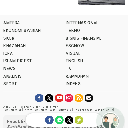
AMEERA
INTERNASIONAL
EKONOMI SYARIAH
TEKNO
SKOR
BISNIS FINANSIAL
KHAZANAH
ESGNOW
IQRA
VISUAL
ISLAM DIGEST
ENGLISH
NEWS
TV
ANALISIS
RAMADHAN
SPORT
INDEKS
About Us
|
Pedoman Siber
|
Disclaimer
Republika.id
|
Ihram.republika.co.id
|
Retizen.id
|
Rejabar.co.id
|
Rejogja.co.id
|
Republika telah diverifikasi oleh Dewan Pers
Sertifikat Nomor 1058/DP-Verifikasi/K/XII/2022