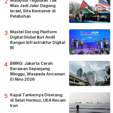
Malaysia Tegaskan Tak
2
Mau Jadi Jalur Dagang
Israel, Sita Kontainer di
Pelabuhan
Mastel Dorong Platform
3
Digital Global Ikut Andil
Bangun Infrastruktur Digital
RI
BMKG: Jakarta Cerah
4
Berawan Sepanjang
Minggu, Waspada Ancaman
El Nino 2026
Kapal Tankernya Diserang
5
di Selat Hormuz, UEA Kecam
Iran