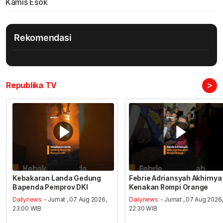
Kamis Esok
Rekomendasi
>
Republika TV
Kebakaran Landa Gedung
Febrie Adriansyah Akhirnya
Bapenda Pemprov DKI
Kenakan Rompi Orange
Dailynews
- Jumat , 07 Aug 2026,
Dailynews
- Jumat , 07 Aug 2026
23:00 WIB
22:30 WIB