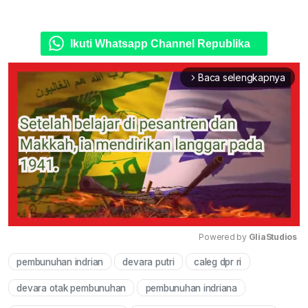
Ikuti Whatsapp Channel Republika
Baca selengkapnya
arrow_forward_ios
Powered by 
GliaStudios
pembunuhan indrian
devara putri
caleg dpr ri
Mute
devara otak pembunuhan
pembunuhan indriana