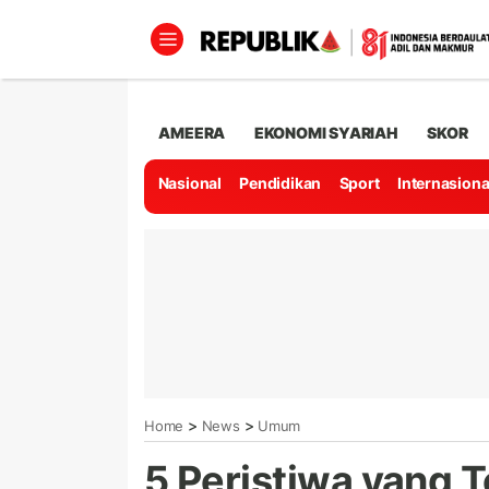
AMEERA
EKONOMI SYARIAH
SKOR
Nasional
Pendidikan
Sport
Internasiona
>
>
Home
News
Umum
5 Peristiwa yang T