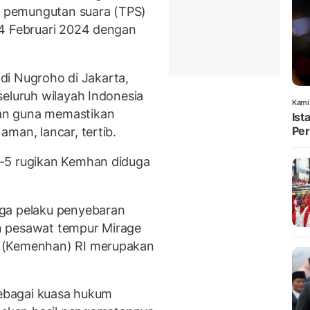
 pemungutan suara (TPS)
14 Februari 2024 dengan
ndi Nugroho di Jakarta,
seluruh wilayah Indonesia
Kami
an guna memastikan
Ist
Per
man, lancar, tertib.
-5 rugikan Kemhan diduga
iga pelaku penyebaran
n pesawat tempur Mirage
 (Kemenhan) RI merupakan
sebagai kuasa hukum