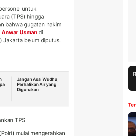
personel untuk
ara (TPS) hingga
an bahwa gugatan hakim
K
Anwar Usman
di
 Jakarta belum diputus.
h
Jangan Asal Wudhu,
npa
Perhatikan Air yang
Digunakan
Ter
mankan TPS
 (Polri) mulai mengerahkan