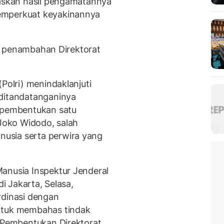
laskan hasil pengamatannya
emperkuat keyakinannya
res penambahan Direktorat
Polri) menindaklanjuti
 ditandatanganinya
g pembentukan satu
 Joko Widodo, salah
usia serta perwira yang
anusia Inspektur Jenderal
di Jakarta, Selasa,
rdinasi dengan
ntuk membahas tindak
s Pembentukan Direktorat