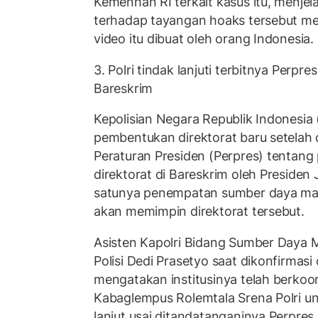
Kemenhan RI terkait kasus itu, menje
terhadap tayangan hoaks tersebut m
video itu dibuat oleh orang Indonesia.
3. Polri tindak lanjuti terbitnya Perp
Bareskrim
Kepolisian Negara Republik Indonesia (
pembentukan direktorat baru setelah
Peraturan Presiden (Perpres) tentan
direktorat di Bareskrim oleh Presiden
satunya penempatan sumber daya man
akan memimpin direktorat tersebut.
Asisten Kapolri Bidang Sumber Daya M
Polisi Dedi Prasetyo saat dikonfirmasi 
mengatakan institusinya telah berkoo
Kabaglempus Rolemtala Srena Polri u
lanjut usai ditandatanganinya Perpre