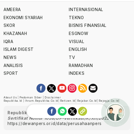
AMEERA
INTERNASIONAL
EKONOMI SYARIAH
TEKNO
SKOR
BISNIS FINANSIAL
KHAZANAH
ESGNOW
IQRA
VISUAL
ISLAM DIGEST
ENGLISH
NEWS
TV
ANALISIS
RAMADHAN
SPORT
INDEKS
About Us
|
Pedoman Siber
|
Disclaimer
Republika.id
|
Ihram.republika.co.id
|
Retizen.id
|
Rejabar.co.id
|
Rejogja.co.id
|
Republika telah diverifikasi oleh Dewan Pers
Sertifikat Nomor 1058/DP-Verifikasi/K/XII/2022
https://dewanpers.or.id/data/perusahaanpers
Ask me!