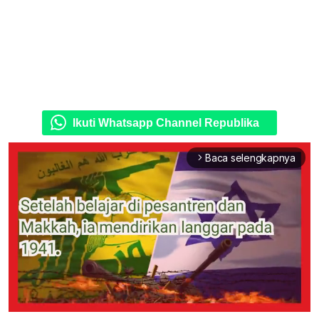
Ikuti Whatsapp Channel Republika
Baca selengkapnya
arrow_forward_ios