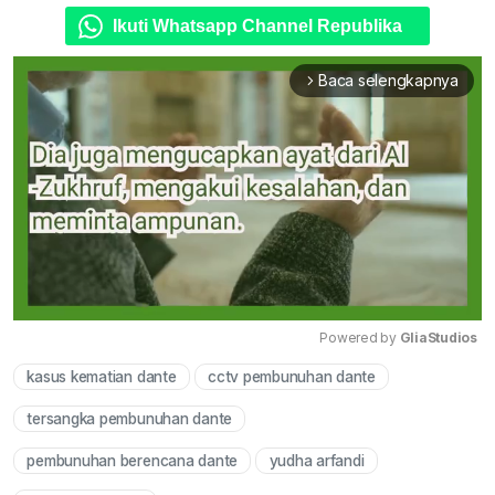
Ikuti Whatsapp Channel Republika
Baca selengkapnya
arrow_forward_ios
Powered by 
GliaStudios
kasus kematian dante
cctv pembunuhan dante
Mute
tersangka pembunuhan dante
pembunuhan berencana dante
yudha arfandi