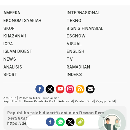
AMEERA
INTERNASIONAL
EKONOMI SYARIAH
TEKNO
SKOR
BISNIS FINANSIAL
KHAZANAH
ESGNOW
IQRA
VISUAL
ISLAM DIGEST
ENGLISH
NEWS
TV
ANALISIS
RAMADHAN
SPORT
INDEKS
About Us
|
Pedoman Siber
|
Disclaimer
Republika.id
|
Ihram.republika.co.id
|
Retizen.id
|
Rejabar.co.id
|
Rejogja.co.id
|
Republika telah diverifikasi oleh Dewan Pers
Sertifikat Nomor 1058/DP-Verifikasi/K/XII/2022
https://dewanpers.or.id/data/perusahaanpers