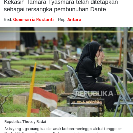
Kekasih Tamara Tyasmara telah ditetapkan
sebagai tersangka pembunuhan Dante.
Red:
Qommarria Rostanti
Rep:
Antara
Republika/Thoudy Badai
Artis yang juga orang tua dari anak korban meninggal akibat tenggelam