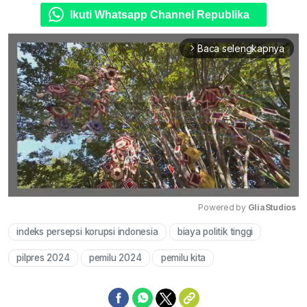
Ikuti Whatsapp Channel Republika
Baca selengkapnya
arrow_forward_ios
Powered by 
GliaStudios
indeks persepsi korupsi indonesia
biaya politik tinggi
Mute
pilpres 2024
pemilu 2024
pemilu kita