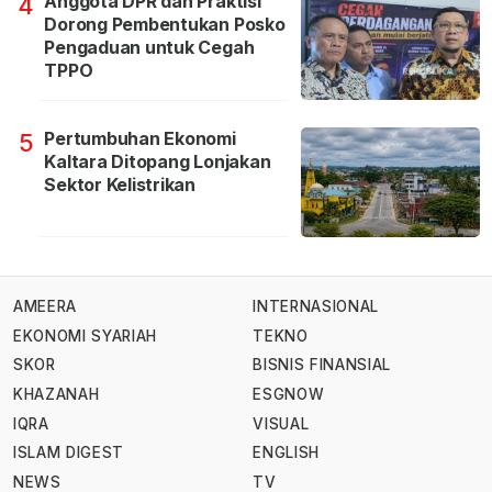
Anggota DPR dan Praktisi
4
Dorong Pembentukan Posko
Pengaduan untuk Cegah
TPPO
Pertumbuhan Ekonomi
5
Kaltara Ditopang Lonjakan
Sektor Kelistrikan
AMEERA
INTERNASIONAL
EKONOMI SYARIAH
TEKNO
SKOR
BISNIS FINANSIAL
KHAZANAH
ESGNOW
IQRA
VISUAL
ISLAM DIGEST
ENGLISH
NEWS
TV