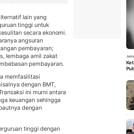
ternatif lain yang
guruan tinggi untuk
sulitan secara ekonomi.
taranya angsuran
rangan pembayaran;
s, lembaga amil zakat
Juma
Ket
embebasan pembayaran.
Pub
ga memfasilitasi
misalnya dengan BMT,
Transaksi ini murni antara
aga keuangan sehingga
t pautnya dengan
perguruan tinggi dengan