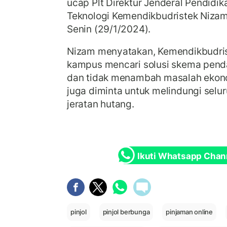
ucap Plt Direktur Jenderal Pendidika
Teknologi Kemendikbudristek Nizam
Senin (29/1/2024).
Nizam menyatakan, Kemendikbudri
kampus mencari solusi skema pend
dan tidak menambah masalah eko
juga diminta untuk melindungi selu
jeratan hutang.
Ikuti Whatsapp Chan
pinjol
pinjol berbunga
pinjaman online