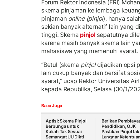
Forum Rektor Indonesia (FRI) Moh
skema pinjaman ke lembaga keuang
pinjaman
online (pinjol
), hanya salah
sekian banyak alternatif lain yang 
tinggi. Skema
pinjol
sepatutnya dile
karena masih banyak skema lain yan
mahasiswa yang memenuhi syarat.
“Betul (skema
pinjol
dijadikan opsi 
lain cukup banyak dan bersifat sos
syarat,” ucap Rektor Universitas Air
kepada Republika, Selasa (30/1/20
Baca Juga
Aptisi: Skema Pinjol
Berikan Pembiaya
Berbunga untuk
Pendidikan, OJK
Kuliah Tak Sesuai
Pastikan Pinjol tak
Semangat UU Dikti
Langgar Ketentua