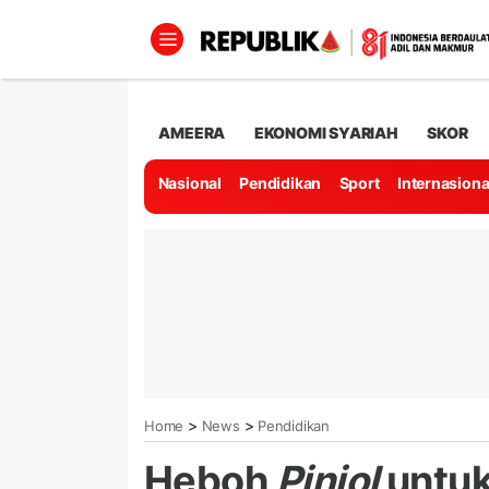
AMEERA
EKONOMI SYARIAH
SKOR
Nasional
Pendidikan
Sport
Internasiona
>
>
Home
News
Pendidikan
Heboh
Pinjol
untuk