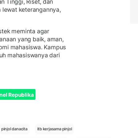
n Tinggi, Riset, dan
 lewat keterangannya,
stek meminta agar
anaan yang baik, aman,
nomi mahasiswa. Kampus
ruh mahasiswanya dari
nel Republika
pinjol danacita
itb kerjasama pinjol