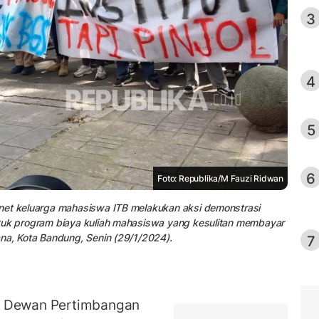
3
4
5
6
Foto: Republika/M Fauzi Ridwan
inet keluarga mahasiswa ITB melakukan aksi demonstrasi
ntuk program biaya kuliah mahasiswa yang kesulitan membayar
na, Kota Bandung, Senin (29/1/2024).
7
a Dewan Pertimbangan