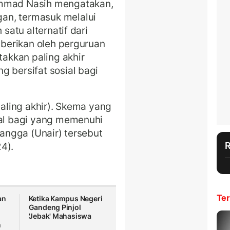
ammad Nasih mengatakan,
an, termasuk melalui
 satu alternatif dari
diberikan oleh perguruan
takkan paling akhir
g bersifat sosial bagi
paling akhir). Skema yang
ial bagi yang memenuhi
langga (Unair) tersebut
24).
Ter
an
Ketika Kampus Negeri
Gandeng Pinjol
'Jebak' Mahasiswa
n