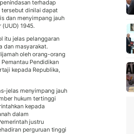
i penindasan terhadap
tersebut dinilai dapat
is dan menyimpang jauh
 (UUD) 1945.
 itu jelas pelanggaran
a dan masyarakat.
dijamah oleh orang-orang
an Pemantau Pendidikan
rtaji kepada Republika,
las-jelas menyimpang jauh
mber hukum tertinggi
erintahkan kepada
anah dalam
emerintah justru
hadiran perguruan tinggi