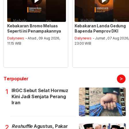
Kebakaran Bromo Meluas
Kebakaran Landa Gedung
Seperti ini Penampakannya
Bapenda Pemprov DKI
Dailynews
- Ahad , 09 Aug 2026,
Dailynews
- Jumat , 07 Aug 2026
11:15 WIB
23:00 WIB
>
Terpopuler
IRGC Sebut Selat Hormuz
1
Kini Jadi Senjata Perang
Iran
Reshuffle
Agustus, Pakar
2