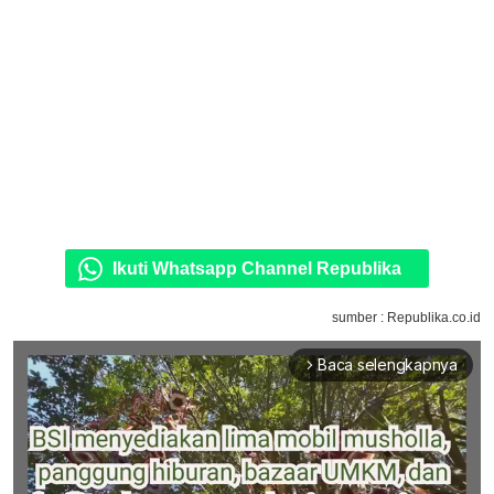
Ikuti Whatsapp Channel Republika
sumber : Republika.co.id
Baca selengkapnya
arrow_forward_ios