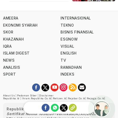
AMEERA
INTERNASIONAL
EKONOMI SYARIAH
TEKNO
SKOR
BISNIS FINANSIAL
KHAZANAH
ESGNOW
IQRA
VISUAL
ISLAM DIGEST
ENGLISH
NEWS
TV
ANALISIS
RAMADHAN
SPORT
INDEKS
About Us
|
Pedoman Siber
|
Disclaimer
Republika.id
|
Ihram.republika.co.id
|
Retizen.id
|
Rejabar.co.id
|
Rejogja.co.id
|
Republika telah diverifikasi oleh Dewan Pers
Sertifikat Nomor 1058/DP-Verifikasi/K/XII/2022