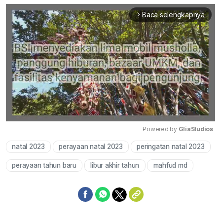
Baca selengkapnya
arrow_forward_ios
Powered by 
GliaStudios
natal 2023
perayaan natal 2023
peringatan natal 2023
Mute
perayaan tahun baru
libur akhir tahun
mahfud md