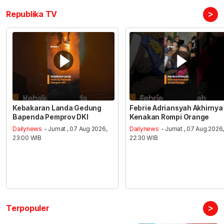
>
Republika TV
Kebakaran Landa Gedung
Febrie Adriansyah Akhirnya
Bapenda Pemprov DKI
Kenakan Rompi Orange
Dailynews
- Jumat , 07 Aug 2026,
Dailynews
- Jumat , 07 Aug 2026
23:00 WIB
22:30 WIB
>
Terpopuler