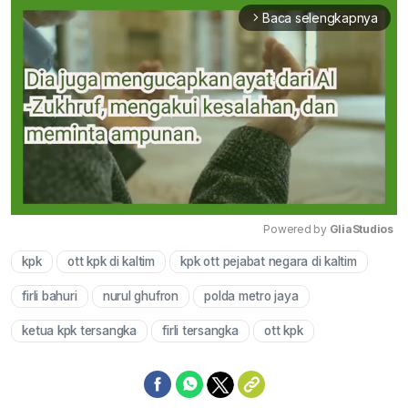
Baca selengkapnya
arrow_forward_ios
Powered by 
GliaStudios
kpk
ott kpk di kaltim
kpk ott pejabat negara di kaltim
Mute
firli bahuri
nurul ghufron
polda metro jaya
ketua kpk tersangka
firli tersangka
ott kpk