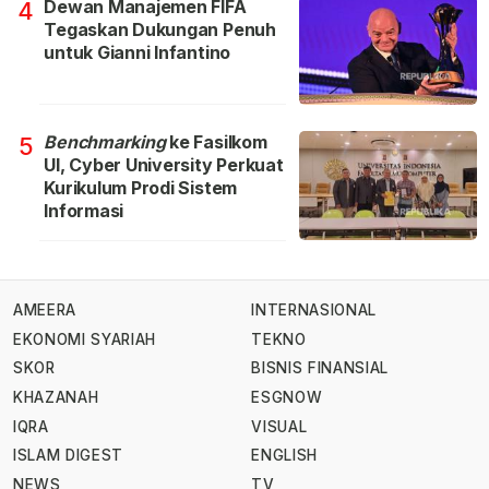
Dewan Manajemen FIFA
4
Tegaskan Dukungan Penuh
untuk Gianni Infantino
Benchmarking
ke Fasilkom
5
UI, Cyber University Perkuat
Kurikulum Prodi Sistem
Informasi
AMEERA
INTERNASIONAL
EKONOMI SYARIAH
TEKNO
SKOR
BISNIS FINANSIAL
KHAZANAH
ESGNOW
IQRA
VISUAL
ISLAM DIGEST
ENGLISH
NEWS
TV