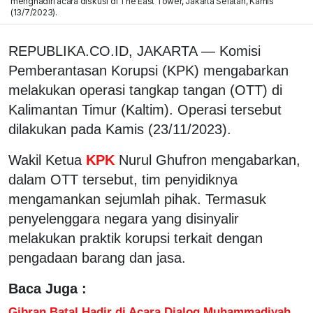
menghadiri acara diskusi di The East Tower, Jakarta Selatan, Kamis
(13/7/2023).
REPUBLIKA.CO.ID, JAKARTA — Komisi
Pemberantasan Korupsi (KPK) mengabarkan
melakukan operasi tangkap tangan (OTT) di
Kalimantan Timur (Kaltim). Operasi tersebut
dilakukan pada Kamis (23/11/2023).
Wakil Ketua
KPK
Nurul Ghufron mengabarkan,
dalam OTT tersebut, tim penyidiknya
mengamankan sejumlah pihak. Termasuk
penyelenggara negara yang disinyalir
melakukan praktik korupsi terkait dengan
pengadaan barang dan jasa.
Baca Juga :
Gibran Batal Hadir di Acara Dialog Muhammadiyah,