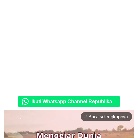
Ikuti Whatsapp Channel Republika
Baca selengkapnya
arrow_forward_ios