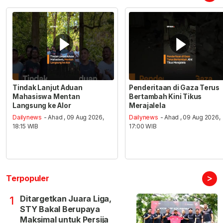
Tindak Lanjut Aduan
Penderitaan di Gaza Terus
Mahasiswa Mentan
Bertambah Kini Tikus
Langsung ke Alor
Merajalela
Dailynews
- Ahad , 09 Aug 2026,
Dailynews
- Ahad , 09 Aug 2026,
18:15 WIB
17:00 WIB
>
Terpopuler
Ditargetkan Juara Liga,
1
STY Bakal Berupaya
Maksimal untuk Persija