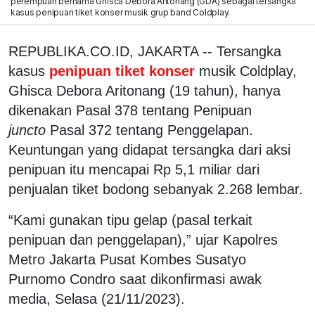
perempuan bernama Ghisca Debora Aritonang (GDA) sebagai tersangka
kasus penipuan tiket konser musik grup band Coldplay.
REPUBLIKA.CO.ID, JAKARTA -- Tersangka
kasus
penipuan tiket konser
musik Coldplay,
Ghisca Debora Aritonang (19 tahun), hanya
dikenakan Pasal 378 tentang Penipuan
juncto
Pasal 372 tentang Penggelapan.
Keuntungan yang didapat tersangka dari aksi
penipuan itu mencapai Rp 5,1 miliar dari
penjualan tiket bodong sebanyak 2.268 lembar.
“Kami gunakan tipu gelap (pasal terkait
penipuan dan penggelapan),” ujar Kapolres
Metro Jakarta Pusat Kombes Susatyo
Purnomo Condro saat dikonfirmasi awak
media, Selasa (21/11/2023).