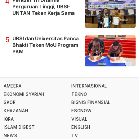
Perkuat Tri Dharma
4
Perguruan Tinggi, UBSI-
UNTAN Teken Kerja Sama
UBSI dan Universitas Panca
5
Bhakti Teken MoU Program
PKM
AMEERA
INTERNASIONAL
EKONOMI SYARIAH
TEKNO
SKOR
BISNIS FINANSIAL
KHAZANAH
ESGNOW
IQRA
VISUAL
ISLAM DIGEST
ENGLISH
NEWS
TV