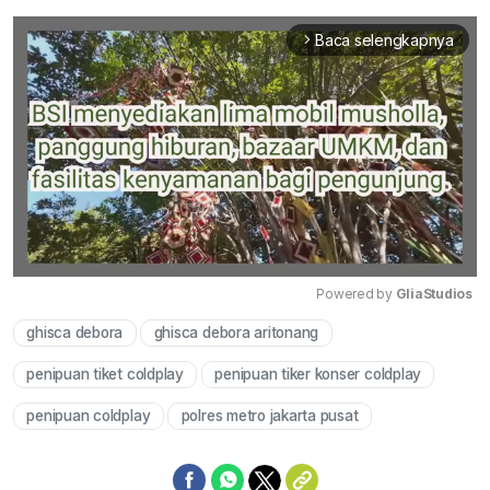
Baca selengkapnya
arrow_forward_ios
Powered by 
GliaStudios
ghisca debora
ghisca debora aritonang
Mute
penipuan tiket coldplay
penipuan tiker konser coldplay
penipuan coldplay
polres metro jakarta pusat