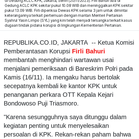
di Gedung ACLC KPK, Jakarta, Senin (20/11/2023). Firli Bahuri tiba di
Gedung ACLC KPK sekitar pukul 10.08 WIB dan meninggalkan KPK sekitar
pukul 13.09 WIB. Firli diperiksa Dewas KPK selama 3 jam untuk dimintai
keterangannya terkait pertemuan dengan mantan Menteri Pertanian
Syahrul Yasin Limpo (SYL) yang kini telah menjadi tersangka terkait kasus
dugaan tindak pidana korupsi di lingkungan Kementerian Pertanian.
REPUBLIKA.CO.ID, JAKARTA -- Ketua Komisi
Pemberantasan Korupsi
Firli Bahuri
membantah menghindari wartawan usai
menjalani pemeriksaan di Bareskrim Polri pada
Kamis (16/11). Ia mengaku harus bertolak
secepatnya kembali ke kantor KPK untuk
penanganan perkara OTT Kepala Kejari
Bondowoso Puji Triasmoro.
"Karena sesungguhnya saya ditunggu dalam
kegiatan penting untuk menyelesaikan
persoalan di KPK. Rekan-rekan paham bahwa