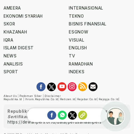
AMEERA
INTERNASIONAL
EKONOMI SYARIAH
TEKNO
SKOR
BISNIS FINANSIAL
KHAZANAH
ESGNOW
IQRA
VISUAL
ISLAM DIGEST
ENGLISH
NEWS
TV
ANALISIS
RAMADHAN
SPORT
INDEKS
About Us
|
Pedoman Siber
|
Disclaimer
Republika.id
|
Ihram.republika.co.id
|
Retizen.id
|
Rejabar.co.id
|
Rejogja.co.id
|
Republika telah diverifikasi oleh Dewan Pers
Sertifikat Nomor 1058/DP-Verifikasi/K/XII/2022
https://dewanpers.or.id/data/perusahaanpers
Ask me!