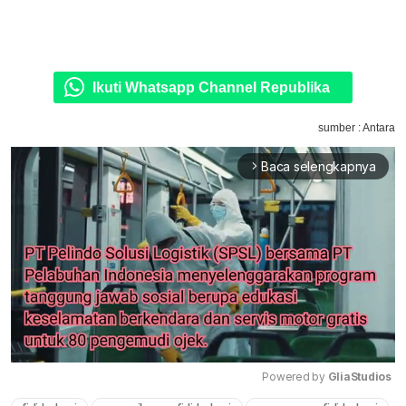
Ikuti Whatsapp Channel Republika
sumber : Antara
Baca selengkapnya
arrow_forward_ios
Powered by 
GliaStudios