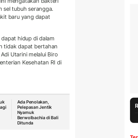
ini mengatakan bakteri
m sel tubuh serangga.
kit baru yang dapat
 dapat hidup di dalam
 tidak dapat bertahan
Adi Utarini melalui Biro
nterian Kesehatan RI di
uk
Ada Penolakan,
agi
Pelepasan Jentik
Nyamuk
Berwolbachia di Bali
Ditunda
Ter