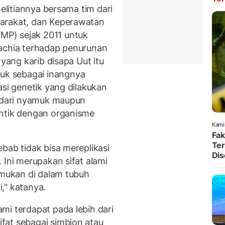
nelitiannya bersama tim dari
yarakat, dan Keperawatan
P) sejak 2011 untuk
bachia terhadap penurunan
 yang karib disapa Uut itu
k sebagai inangnya
asi genetik yang dilakukan
k dari nyamuk maupun
entik dengan organisme
Kami
Fak
Ter
bab tidak bisa mereplikasi
Dis
 Ini merupakan sifat alami
emukan di dalam tubuh
," katanya.
mi terdapat pada lebih dari
fat sebagai simbion atau