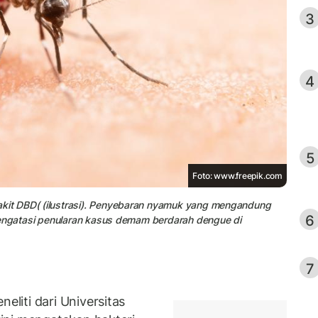
3
4
5
Foto: www.freepik.com
it DBD( (ilustrasi). Penyebaran nyamuk yang mengandung
6
mengatasi penularan kasus demam berdarah dengue di
7
liti dari Universitas