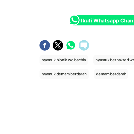
Ikuti Whatsapp Chan
nyamuk bionik wolbachia
nyamuk berbakteri w
nyamuk demam berdarah
demam berdarah