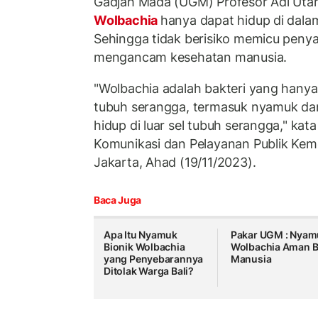
Gadjah Mada (UGM) Profesor Adi Utar
Wolbachia
hanya dapat hidup di dala
Sehingga tidak berisiko memicu penya
mengancam kesehatan manusia.
"Wolbachia adalah bakteri yang hanya
tubuh serangga, termasuk nyamuk dan
hidup di luar sel tubuh serangga," kata 
Komunikasi dan Pelayanan Publik Keme
Jakarta, Ahad (19/11/2023).
Baca Juga
Apa Itu Nyamuk
Pakar UGM : Nyam
Bionik Wolbachia
Wolbachia Aman B
yang Penyebarannya
Manusia
Ditolak Warga Bali?