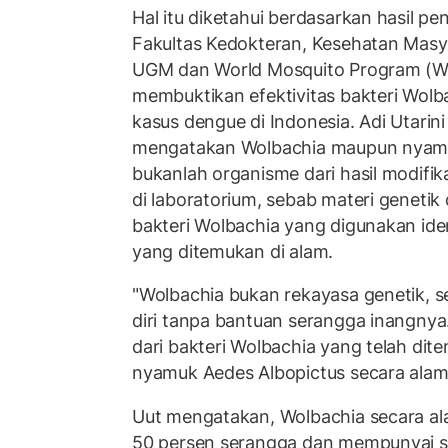
Hal itu diketahui berdasarkan hasil pe
Fakultas Kedokteran, Kesehatan Mas
UGM dan World Mosquito Program (WM
membuktikan efektivitas bakteri Wol
kasus dengue di Indonesia. Adi Utarini
mengatakan Wolbachia maupun nyamu
bukanlah organisme dari hasil modifik
di laboratorium, sebab materi geneti
bakteri Wolbachia yang digunakan id
yang ditemukan di alam.
"Wolbachia bukan rekayasa genetik, se
diri tanpa bantuan serangga inangnya.
dari bakteri Wolbachia yang telah dit
nyamuk Aedes Albopictus secara alami
Uut mengatakan, Wolbachia secara ala
50 persen serangga dan mempunyai si