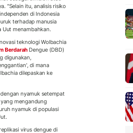
"Selain itu, analisis risiko
 independen di Indonesia
uruk terhadap manusia
ata Uut menambahkan.
ovasi teknologi Wolbachia
 Berdarah
Dengue (DBD)
ng digunakan,
nggantian', di mana
bachia dilepaskan ke
n dengan nyamuk setempat
k yang mengandung
luruh nyamuk di populasi
ut.
plikasi virus dengue di