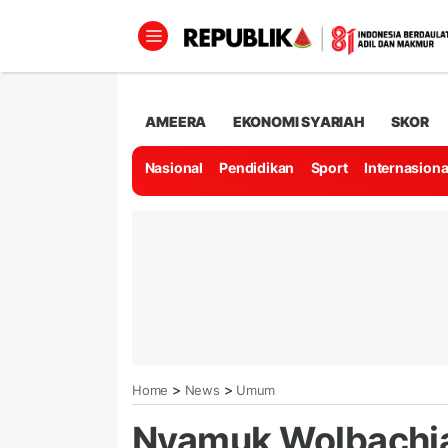
AMEERA
EKONOMI SYARIAH
SKOR
Nasional
Pendidikan
Sport
Internasiona
>
>
Home
News
Umum
Nyamuk Wolbachia 