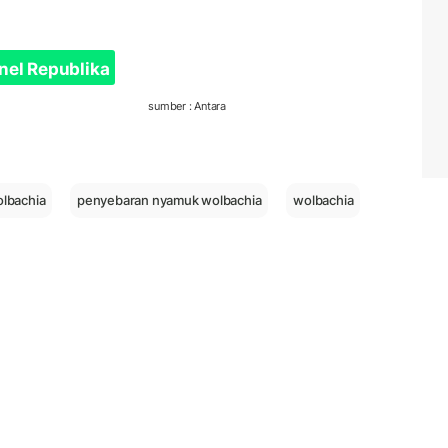
nel Republika
sumber : Antara
olbachia
penyebaran nyamuk wolbachia
wolbachia