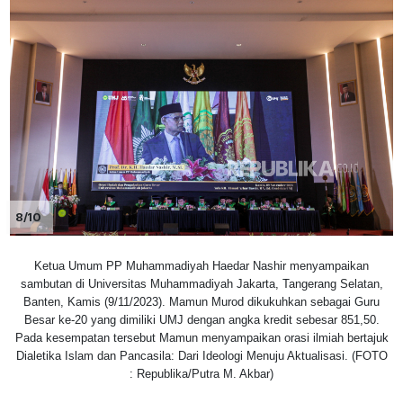
8/10
Ketua Umum PP Muhammadiyah Haedar Nashir menyampaikan
sambutan di Universitas Muhammadiyah Jakarta, Tangerang Selatan,
Banten, Kamis (9/11/2023). Mamun Murod dikukuhkan sebagai Guru
Besar ke-20 yang dimiliki UMJ dengan angka kredit sebesar 851,50.
Pada kesempatan tersebut Mamun menyampaikan orasi ilmiah bertajuk
Dialetika Islam dan Pancasila: Dari Ideologi Menuju Aktualisasi. (FOTO
: Republika/Putra M. Akbar)