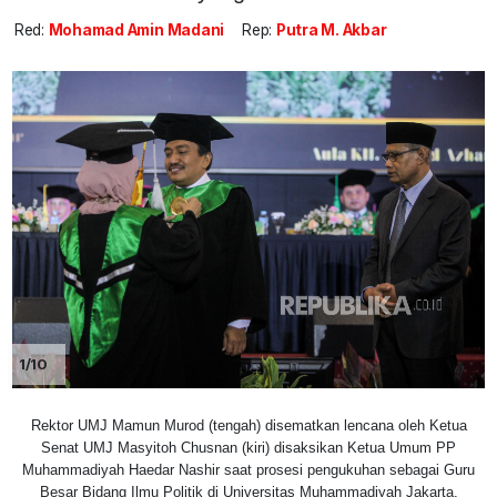
Red:
Mohamad Amin Madani
Rep:
Putra M. Akbar
1/10
Rektor UMJ Mamun Murod (tengah) disematkan lencana oleh Ketua
Senat UMJ Masyitoh Chusnan (kiri) disaksikan Ketua Umum PP
Muhammadiyah Haedar Nashir saat prosesi pengukuhan sebagai Guru
Besar Bidang Ilmu Politik di Universitas Muhammadiyah Jakarta,