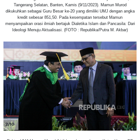
Tangerang Selatan, Banten, Kamis (9/11/2023). Mamun Murod
dikukuhkan sebagai Guru Besar ke-20 yang dimiliki UMJ dengan angka
kredit sebesar 851,50. Pada kesempatan tersebut Mamun
menyampaikan orasi ilmiah bertajuk Dialetika Islam dan Pancasila: Dari
Ideologi Menuju Aktualisasi. (FOTO : Republika/Putra M. Akbar)
2/10