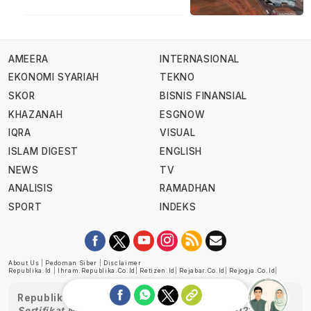
AMEERA
INTERNASIONAL
EKONOMI SYARIAH
TEKNO
SKOR
BISNIS FINANSIAL
KHAZANAH
ESGNOW
IQRA
VISUAL
ISLAM DIGEST
ENGLISH
NEWS
TV
ANALISIS
RAMADHAN
SPORT
INDEKS
About Us
|
Pedoman Siber
|
Disclaimer
Republika.id
|
Ihram.republika.co.id
|
Retizen.id
|
Rejabar.co.id
|
Rejogja.co.id
|
Republika telah diverifikasi oleh Dewan Pers
Sertifikat Nomor 1058/DP-Verifikasi/K/XII/2022