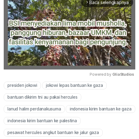
Baca selengkapnya
arrow_forward_ios
Powered by 
GliaStudios
presiden jokowi
jokowi lepas bantuan ke gaza
Mute
bantuan dikirim tni au pakai hercules
lanud halim perdanakusuma
indonesia kirim bantuan ke gaza
indonesia kirim bantuan ke palestina
pesawat hercules angkut bantuan ke jalur gaza