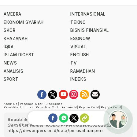
AMEERA
INTERNASIONAL
EKONOMI SYARIAH
TEKNO
SKOR
BISNIS FINANSIAL
KHAZANAH
ESGNOW
IQRA
VISUAL
ISLAM DIGEST
ENGLISH
NEWS
TV
ANALISIS
RAMADHAN
SPORT
INDEKS
About Us
|
Pedoman Siber
|
Disclaimer
Republika.id
|
Ihram.republika.co.id
|
Retizen.id
|
Rejabar.co.id
|
Rejogja.co.id
|
Republika telah diverifikasi oleh Dewan Pers
Sertifikat Nomor 1058/DP-Verifikasi/K/XII/2022
https://dewanpers.or.id/data/perusahaanpers
Ask me!