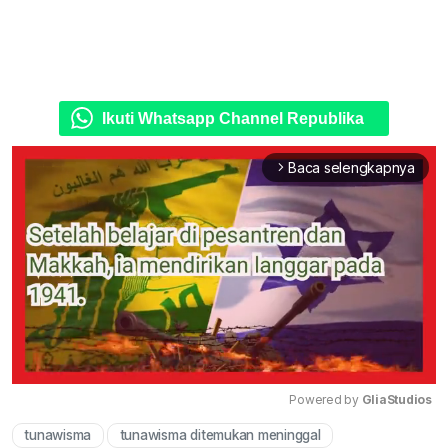
Ikuti Whatsapp Channel Republika
Baca selengkapnya
arrow_forward_ios
Powered by 
GliaStudios
tunawisma
tunawisma ditemukan meninggal
Mute