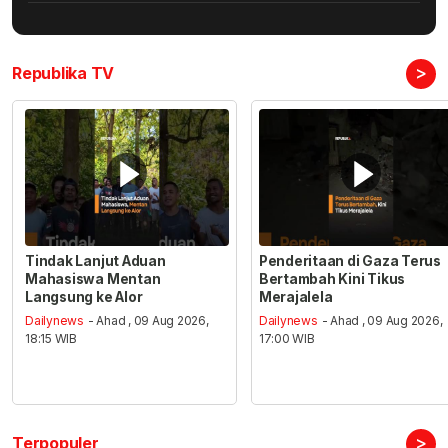
>
Republika TV
Tindak Lanjut Aduan
Penderitaan di Gaza Terus
Mahasiswa Mentan
Bertambah Kini Tikus
Langsung ke Alor
Merajalela
Dailynews
- Ahad , 09 Aug 2026,
Dailynews
- Ahad , 09 Aug 2026,
18:15 WIB
17:00 WIB
>
Terpopuler