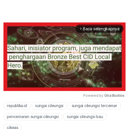
Baca selengkapnya
arrow_forward_ios
Powered by 
GliaStudios
republika.id
sungai cileungsi
sungai cileungsi tercemar
Mute
pencemaran sungai cileungsi
sungai cileungsi bau
cikeas