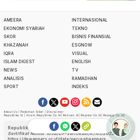
AMEERA
INTERNASIONAL
EKONOMI SYARIAH
TEKNO
SKOR
BISNIS FINANSIAL
KHAZANAH
ESGNOW
IQRA
VISUAL
ISLAM DIGEST
ENGLISH
NEWS
TV
ANALISIS
RAMADHAN
SPORT
INDEKS
About Us
|
Pedoman Siber
|
Disclaimer
Republika.id
|
Ihram.republika.co.id
|
Retizen.id
|
Rejabar.co.id
|
Rejogja.co.id
|
Republika telah diverifikasi oleh Dewan Pers
Sertifikat Nomor 1058/DP-Verifikasi/K/XII/2022
https://dewanpers.or.id/data/perusahaanpers
Ask me!