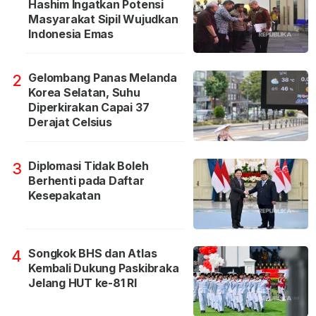
Hashim Ingatkan Potensi
Masyarakat Sipil Wujudkan
Indonesia Emas
Gelombang Panas Melanda
2
Korea Selatan, Suhu
Diperkirakan Capai 37
Derajat Celsius
Diplomasi Tidak Boleh
3
Berhenti pada Daftar
Kesepakatan
Songkok BHS dan Atlas
4
Kembali Dukung Paskibraka
Jelang HUT ke-81 RI