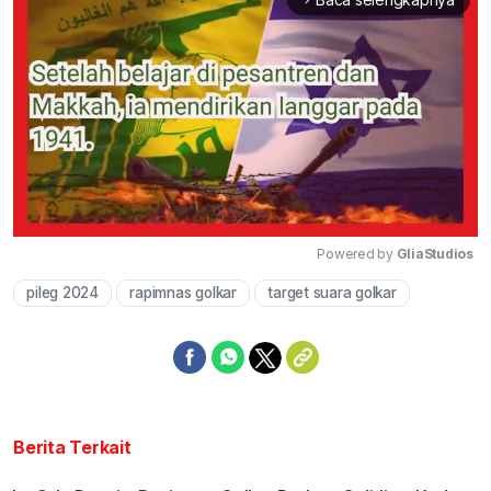
Powered by 
GliaStudios
pileg 2024
rapimnas golkar
target suara golkar
Mute
Berita Terkait