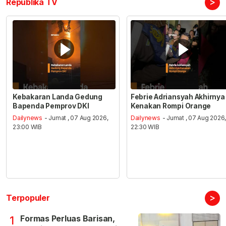
>
Republika TV
Kebakaran Landa Gedung
Febrie Adriansyah Akhirnya
Bapenda Pemprov DKI
Kenakan Rompi Orange
Dailynews
- Jumat , 07 Aug 2026,
Dailynews
- Jumat , 07 Aug 2026
23:00 WIB
22:30 WIB
>
Terpopuler
Formas Perluas Barisan,
1