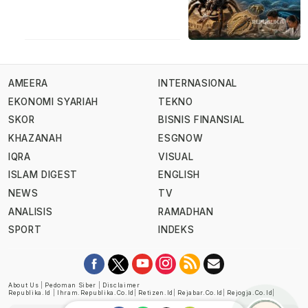
AMEERA
INTERNASIONAL
EKONOMI SYARIAH
TEKNO
SKOR
BISNIS FINANSIAL
KHAZANAH
ESGNOW
IQRA
VISUAL
ISLAM DIGEST
ENGLISH
NEWS
TV
ANALISIS
RAMADHAN
SPORT
INDEKS
About Us
|
Pedoman Siber
|
Disclaimer
Republika.id
|
Ihram.republika.co.id
|
Retizen.id
|
Rejabar.co.id
|
Rejogja.co.id
|